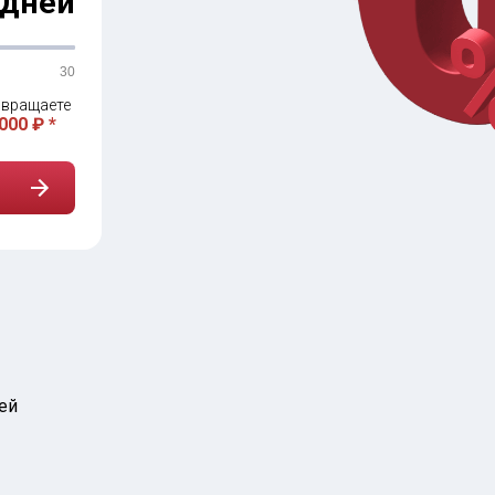
дней
30
вращаете
000 ₽ *
ей