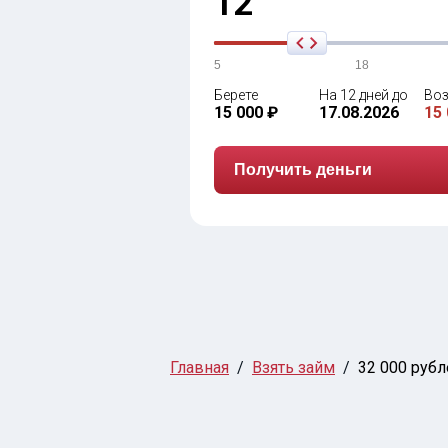
12
5
18
Берете
На 12 дней до
Воз
15 000 ₽
17.08.2026
15 
Получить деньги
Главная
Взять займ
32 000 рубл