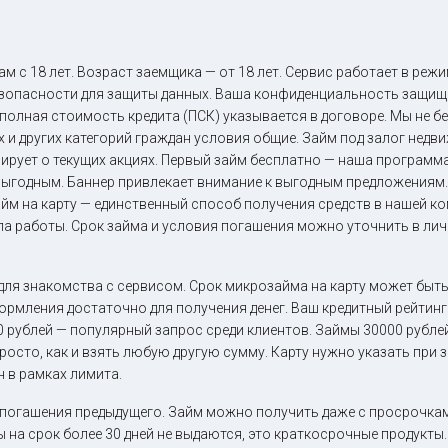
 с 18 лет. Возраст заемщика — от 18 лет. Сервис работает в режи
опасности для защиты данных. Ваша конфиденциальность защище
 полная стоимость кредита (ПСК) указывается в договоре. Мы не 
 и других категорий граждан условия общие. Займ под залог недви
ирует о текущих акциях. Первый займ бесплатно — наша программа
выгодным. Баннер привлекает внимание к выгодным предложениям
 займ на карту — единственный способ получения средств в нашей 
а работы. Срок займа и условия погашения можно уточнить в лич
для знакомства с сервисом. Срок микрозайма на карту может быть
ормления достаточно для получения денег. Ваш кредитный рейтин
 рублей — популярный запрос среди клиентов. Займы 30000 рубле
росто, как и взять любую другую сумму. Карту нужно указать при 
н в рамках лимита.
погашения предыдущего. Займ можно получить даже с просрочкам
на срок более 30 дней не выдаются, это краткосрочные продукты.