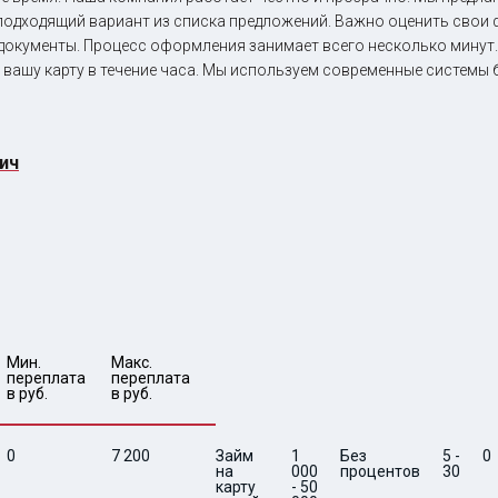
 подходящий вариант из списка предложений. Важно оценить сво
документы. Процесс оформления занимает всего несколько минут.
 вашу карту в течение часа. Мы используем современные системы
ич
Мин. 

Макс.

переплата 
переплата 
в руб.
в руб.
0
7 200
Займ
1
Без
5 -
0
на
000
процентов
30
карту
- 50