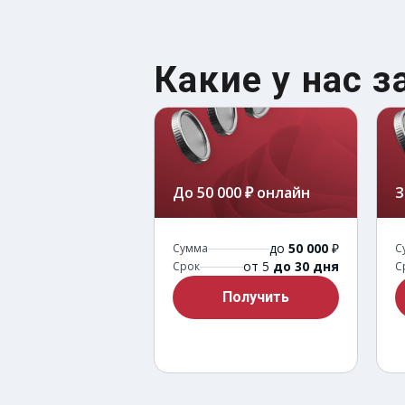
Какие у нас 
До 50 000 ₽ онлайн
З
до
50 000
₽
Сумма
С
от 5
до 30 дня
Срок
С
Получить