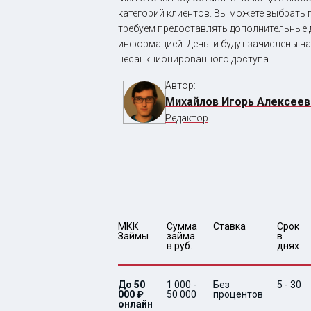
категорий клиентов. Вы можете выбрать
требуем предоставлять дополнительные 
информацией. Деньги будут зачислены на
несанкционированного доступа.
Автор:
Михайлов Игорь Алексеев
Редактор
МКК 
Сумма 
Ставка
Срок 
Займы
займа 
в 
в руб.
днях
До 50
1 000 -
Без
5 - 30
000 ₽
50 000
процентов
онлайн