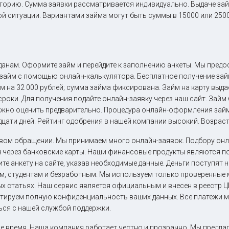
торию. Сумма заявки рассматривается индивидуально. Выдаче за
й ситуации. Вариантами займа могут быть суммы в 15000 или 2500
анам. Оформите займ и перейдите к заполнению анкеты. Мы предо
 займ с помощью онлайн-калькулятора. Бесплатное получение за
м на 32 000 рублей; сумма займа фиксирована. Займ на карту выда
роки. Для получения подайте онлайн-заявку через наш сайт. Займ
ожно оценить предварительно. Процедура онлайн-оформления займ
цати дней. Рейтинг одобрения в нашей компании высокий. Возраст
рвом обращении. Мы принимаем много онлайн-заявок. Подбору он
 через банковские карты. Наши финансовые продукты являются п
те анкету на сайте, указав необходимые данные. Деньги поступят н
м, студентам и безработным. Мы используем только проверенные 
х статьях. Наш сервис является официальным и внесен в реестр 
антируем полную конфиденциальность ваших данных. Все платежи 
ься с нашей службой поддержки.
 время. Наша компания работает честно и прозрачно. Мы предлаг