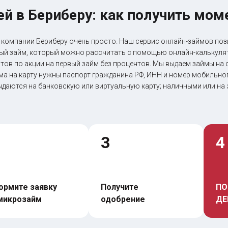
ей в Бериберу: как получить мо
 в компании Бериберу очень просто. Наш сервис онлайн-займов п
рый займ, который можно рассчитать с помощью онлайн-калькулят
тов по акции на первый займ без процентов. Мы выдаем займы на с
йма на карту нужны паспорт гражданина РФ, ИНН и номер мобильног
ыдаются на банковскую или виртуальную карту; наличными или на
3
4
рмите заявку 
Получите 
ПО
микрозайм
одобрение
ДЕ