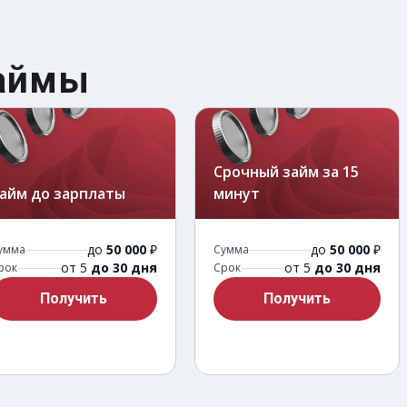
займы
Срочный займ за 15
айм до зарплаты
минут
до
50 000
₽
до
50 000
₽
умма
Сумма
от 5
до 30 дня
от 5
до 30 дня
рок
Срок
Получить
Получить