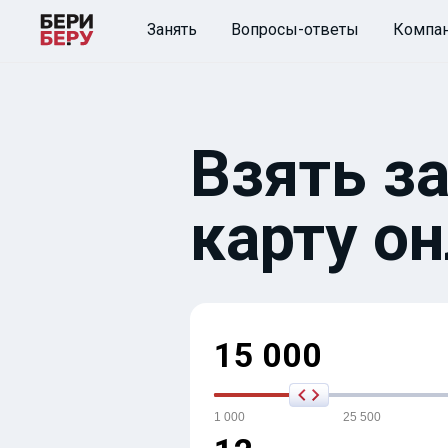
Занять
Вопросы-ответы
Компа
Взять з
карту о
15 000
1 000
25 500