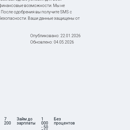
и финансовые возможности. Мы не
 После одобрения вы получите SMS с
 безопасности. Ваши данные защищены от
Опубликовано:
22.01.2026
Обновлено:
04.05.2026
7
Займ до
1
Без
5 -
0
7
Срочный
200
зарплаты
000
процентов
30
200
займ за
- 50
15 минут