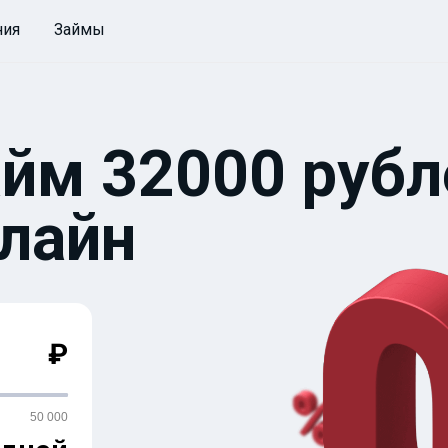
ния
Займы
айм 32000 рубл
нлайн
₽
50 000