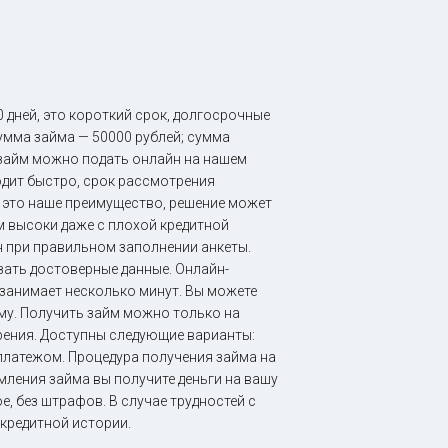
 дней, это короткий срок, долгосрочные
мма займа — 50000 рублей; сумма
 займ можно подать онлайн на нашем
одит быстро, срок рассмотрения
 это наше преимущество, решение может
м высоки даже с плохой кредитной
н при правильном заполнении анкеты.
зать достоверные данные. Онлайн-
 занимает несколько минут. Вы можете
му. Получить займ можно только на
брения. Доступны следующие варианты:
платежом. Процедура получения займа на
мления займа вы получите деньги на вашу
е, без штрафов. В случае трудностей с
кредитной истории.