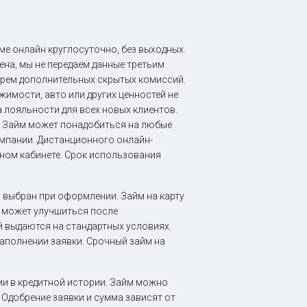
ме онлайн круглосуточно, без выходных.
на, мы не передаем данные третьим
берем дополнительных скрытых комиссий.
жимости, авто или других ценностей не
 лояльности для всех новых клиентов.
. Займ может понадобиться на любые
компании. Дистанционного онлайн-
ном кабинете. Срок использования
 выбран при оформлении. Займ на карту
г может улучшиться после
й выдаются на стандартных условиях.
заполнении заявки. Срочный займ на
и в кредитной истории. Займ можно
 Одобрение заявки и сумма зависят от