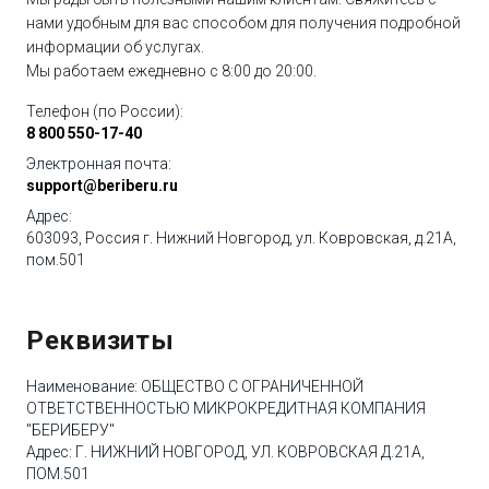
Выписка из реестра МФО
нами удобным для вас способом для получения подробной
информации об услугах.
Реквизиты компании
Мы работаем ежедневно
с 8:00 до 20:00
.
Базовый стандарт защиты прав и интересов физических и
Телефон (по России):
юридических лиц - получателей финансовых услуг,
8 800 550-17-40
оказываемых членами СРО
Электронная почта:
support@beriberu.ru
Свидетельство на товарный знак
Адрес:
Свидетельство СРО
603093
,
Россия
г. Нижний Новгород
,
ул. Ковровская, д.21А,
пом.501
Базовый стандарт совершения МФО операций на финансовом
рынке (ред. 24.04.2025)
Реквизиты
Порядок рассмотрения обращений клиентов
Наименование: ОБЩЕСТВО С ОГРАНИЧЕННОЙ
Информация о праве потребителей финансовых услуг на
ОТВЕТСТВЕННОСТЬЮ МИКРОКРЕДИТНАЯ КОМПАНИЯ
направление обращения финансовому уполномоченному
"БЕРИБЕРУ"
Адрес: Г. НИЖНИЙ НОВГОРОД, УЛ. КОВРОВСКАЯ Д.21А,
Порядок обращения к финансовому уполномоченному
ПОМ.501