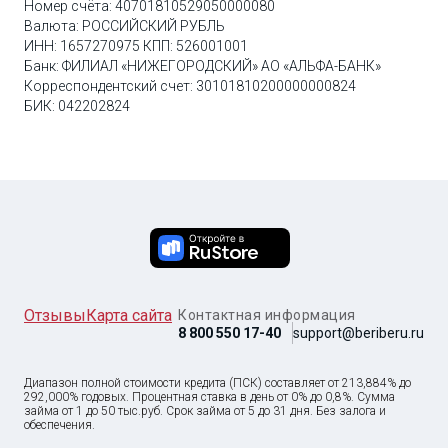
Номер счёта: 40701810529050000080
Памятка для клиентов по защите информации
Валюта: РОССИЙСКИЙ РУБЛЬ
ИНН: 1657270975 КПП: 526001001
Публичная оферта о способе направления уведомлений
Банк: ФИЛИАЛ «НИЖЕГОРОДСКИЙ» АО «АЛЬФА-БАНК»
Корреспондентский счет: 30101810200000000824
Публичная оферта на предоставление права использования
БИК: 042202824
программного обеспечения "Индивидуальный кредитный
рейтинг "IKRA"
Соглашение об использовании аналога собственноручной
подписи
Информация о страховщике АО Д2
Информация о страховщике САО ВСК
Отзывы
Карта сайта
Контактная информация
Правила комбинированного страхования от несчастных
8 800 550 17-40
support@beriberu.ru
случаев, болезней и потери дохода САО ВСК
Диапазон полной стоимости кредита (ПСК) составляет от 213,884% до
Программа добровольного коллективного страхования карт 4.2
292,000% годовых. Процентная ставка в день от 0% до 0,8%. Сумма
займа от
1
до
50 тыс
.руб. Срок займа от 5 до 31 дня. Без залога и
обеспечения.
Программа добровольного коллективного страхования от