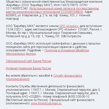
Общество с ограниченной ответственностью Микрокредитная компания
несчастного случая № К-3.3
«Бериберу» (ООО "Бериберу МКК"). ИНН 1657270975. ОГРН
1211600072342.
Регистрационный номер записи в государственном
Программа коллективного страхования «Моя работа»
реестре микрофинансовых организаций 2203392009805
. Адрес:
603093, ул. Ковровская, д. 21а, кв./оф. помещ. 501, г. Нижний
Новгород
КИД условий договора коллективного страхования Моя работа
ООО "Бериберу МКК" является членом
СРО «Альянс»
, дата вступления -
Д2
13.04.2022 г., адрес местонахождения СРО «Альянс»: 125367, Россия, г.
Москва, Вн.тер.г, Муниципальный округ Покровское-Стрешнево,
Полесский пр-д, д. 16, стр. 1, Помещ./Эт. 308/Антресоль.
КИД условий договора коллективного страхования от
несчастного случая № К-3.3 Д2
ООО «Бериберу МКК» использует cookie-файлы с данными о прошлых
посещениях сайта для персонализации сервисов и удобства
пользователей. Подробнее —
Политика в отношении обработки
КИД условий договора коллективного страхования от
персональных данных
.
несчастных случаев, болезней и потери работы САО ВСК
Официальный сайт Банка России
КИД условий договора коллективного страхования рисков,
Интернет-приемная Банка России
связанных с использованием пластиковых карт № 4.2 Д2.
Вы можете обратиться с жалобой в
Службу финансового
уполномоченного
.
Информация об условиях предоставления, использования и
Контакты Службы обеспечения деятельности финансового
возврата потребительского займа
уполномоченного: 119017, г. Москва, Старомонетный переулок, дом 3.
Почтовый адрес: 119017, г. Москва, Старомонетный переулок, дом 3,
получатель АНО «СОДФУ». Номер телефона:8 (800) 200-00-10
Информация об условиях предоставления, использования и
(бесплатный звонок по России). Официальный сайт финансового
уполномоченного:
www.finombudsman.ru
.
возврата микрозайма ООО «Бериберу МКК»