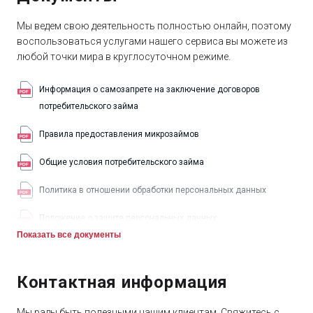
Мы ведем свою деятельность полностью онлайн, поэтому
воспользоваться услугами нашего сервиса вы можете из
любой точки мира в круглосуточном режиме.
Информация о самозапрете на заключение договоров
потребительского займа
Правила предоставления микрозаймов
Общие условия потребительского займа
Политика в отношении обработки персональных данных
Положение о защите персональных данных
Показать все документы
Информация для получателей финансовых услуг,
оказываемых ООО "Бериберу МКК"
Контактная информация
Устав
Мы рады быть полезными нашим клиентам. Свяжитесь с