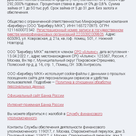
292,000% годовых. Процентная ставка в день от 0% до 0,8%. Сумма
займа от
1
до
50 тыс
.руб. Срок займа от 5 до 31 дня. Без залога и
обеспечения.
Общество с ограниченной ответственностью Микрокредитная компания
«Бериберу» (ООО "Бериберу МКК"). ИНН 1657270975. ОГРН
1211600072342.
Регистрационный номер записи в государственном
реестре микрофинансовых организаций 2203392009805
. Адрес:
603093, ул. Ковровская, д. 21а, кв./оф. помещ. 501, г. Нижний
Новгород
ООО "Бериберу МКК" является членом
СРО «Альянс»
, дата вступления -
13.04.2022 г., адрес местонахождения СРО «Альянс»: 125367, Россия, г.
Москва, Вн.тер.г, Муниципальный округ Покровское-Стрешнево,
Полесский пр-д, д. 16, стр. 1, Помещ./Эт. 308/Антресоль.
ООО «Бериберу МКК» использует cookie-файлы с данными о прошлых
посещениях сайта для персонализации сервисов и удобства
пользователей. Подробнее —
Политика в отношении обработки
персональных данных
.
Официальный сайт Банка России
Интернет-приемная Банка России
Вы можете обратиться с жалобой в
Службу финансового
уполномоченного
.
Контакты Службы обеспечения деятельности финансового
уполномоченного: 119017, г. Москва, Старомонетный переулок, дом 3.
Почтовый адрес: 119017, г. Москва, Старомонетный переулок, дом 3,