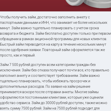
Займ на карту онлайн
Чтобы получить займ, достаточно заполнить анкету с
паспортными данными и ИНН, что занимает не более нескольких
минут. Займ важно тщательно планировать с учетом срока
до
50 000
₽
Сумма
возврата и бюджета. Займ бесплатно доступен только при первом
от 5
до 30 дня
Срок
обращении в рамках акционной программы для новых клиентов.
Быстрый займ переводится на карту в течение нескольких минут
Получить
после одобрения заявки. Повторный займ оформляется так же
просто, как и первый.
Займ 7 500 рублей доступен всем категориям граждан без
исключения. Займ без отказа получают почти все, кто правильно
заполнил анкету и соответствует требованиям. Займ важно
тщательно планировать, чтобы избежать просрочек и
дополнительных расходов. По заявке на займ решение
принимается вскоре после отправки анкеты. Многие займы
оформляются постоянными клиентами, которые уже оценили
удобство сервиса. Займ до 30000 рублей доступен, также можно
взять сумму 7500 рублей. Займ на 7500 рублей подходит для