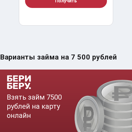
Получить
Варианты займа на 7 500 рублей
Срочный займ за 15 минут
до
50 000
₽
Сумма
от 5
до 30 дня
Срок
Получить