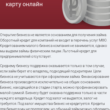
Займ на карту онлайн
Открытие бизнеса не является основанием для получения займа.
Оборотный кредит для компаний не входит в перечень услуг МФО.
до
50 000
₽
Сумма
Кредитованием малого бизнеса компания не занимается, однако
от 5
до 30 дня
Срок
мы выдаем займы физическим лицам. Льготный кредит для
Получить
предпринимателей отсутствует.
Среднему бизнесу поддержка оказывается только в том случае,
если займ берет его владелец, подходящий под критерии. Цели
бизнеса не учитываются при оформлении займа. Финансирование
бизнеса производится исключительно на общих основаниях.
Бизнес, находящийся в стадии старта, можно профинансировать
малой суммой. Бизнесу будет оказана поддержка только в части
нужд его владельца. Кредит под залог не выдается, залог не
требуется. Под залог имущества бизнес не кредитуется. Кредиты
для бизнеса мы не предлагаем, но обычный займ можно оформить