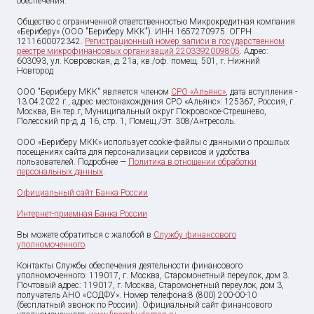
обеспечения.
Общество с ограниченной ответственностью Микрокредитная компания
«Бериберу» (ООО "Бериберу МКК"). ИНН 1657270975. ОГРН
1211600072342.
Регистрационный номер записи в государственном
реестре микрофинансовых организаций 2203392009805
. Адрес:
603093, ул. Ковровская, д. 21а, кв./оф. помещ. 501, г. Нижний
Новгород
ООО "Бериберу МКК" является членом
СРО «Альянс»
, дата вступления -
13.04.2022 г., адрес местонахождения СРО «Альянс»: 125367, Россия, г.
Москва, Вн.тер.г, Муниципальный округ Покровское-Стрешнево,
Полесский пр-д, д. 16, стр. 1, Помещ./Эт. 308/Антресоль.
ООО «Бериберу МКК» использует cookie-файлы с данными о прошлых
посещениях сайта для персонализации сервисов и удобства
пользователей. Подробнее —
Политика в отношении обработки
персональных данных
.
Официальный сайт Банка России
Интернет-приемная Банка России
Вы можете обратиться с жалобой в
Службу финансового
уполномоченного
.
Контакты Службы обеспечения деятельности финансового
уполномоченного: 119017, г. Москва, Старомонетный переулок, дом 3.
Почтовый адрес: 119017, г. Москва, Старомонетный переулок, дом 3,
получатель АНО «СОДФУ». Номер телефона:8 (800) 200-00-10
(бесплатный звонок по России). Официальный сайт финансового