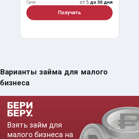
от 5
до 30 дня
Срок
Получить
Варианты займа для малого
Срочный займ за 15 минут
бизнеса
до
50 000
₽
Сумма
от 5
до 30 дня
Срок
Получить