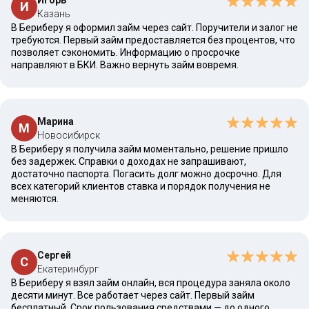
Игорь
И
Казань
В Бериберу я оформил займ через сайт. Поручители и залог не
требуются. Первый займ предоставляется без процентов, что
позволяет сэкономить. Информацию о просрочке
направляют в БКИ. Важно вернуть займ вовремя.
Марина
М
Новосибирск
В Бериберу я получила займ моментально, решение пришло
без задержек. Справки о доходах не запрашивают,
достаточно паспорта. Погасить долг можно досрочно. Для
всех категорий клиентов ставка и порядок получения не
меняются.
Сергей
С
Екатеринбург
В Бериберу я взял займ онлайн, вся процедура заняла около
десяти минут. Все работает через сайт. Первый займ
бесплатный. Срок пользования средствами — до одного