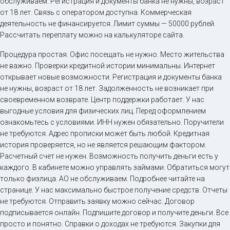
обслуживаем. Регистрация и документы банка не нужны, возраст
от 18 лет. Связь с оператором доступна. Коммерческая
деятельность не финансируется. Лимит суммы — 50000 рублей.
Рассчитать переплату можно на калькуляторе сайта.
Процедура простая. Офис посещать не нужно. Место жительства
не важно. Проверки кредитной истории минимальны. Интернет
открывает новые возможности. Регистрация и документы банка
не нужны, возраст от 18 лет. Задолженность не возникает при
своевременном возврате. Центр поддержки работает. У нас
выгодные условия для физических лиц. Перед оформлением
ознакомьтесь с условиями. ИНН нужен обязательно. Поручители
не требуются. Адрес прописки может быть любой. Кредитная
история проверяется, но не является решающим фактором.
Расчетный счет не нужен. Возможность получить деньги есть у
каждого. В кабинете можно управлять займами. Обратиться могут
только физлица. АО не обслуживаем. Подробнее читайте на
странице. У нас максимально быстрое получение средств. Отчеты
не требуются. Отправить заявку можно сейчас. Договор
подписывается онлайн. Подпишите договор и получите деньги. Все
просто и понятно. Справки о доходах не требуются. Закупки для