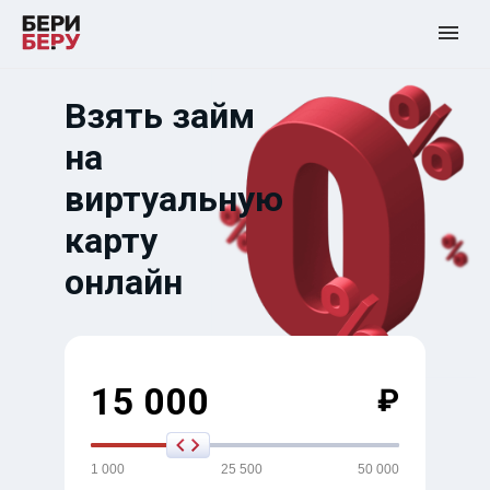
Взять займ
на
виртуальную
карту
онлайн
15 000
₽
1 000
25 500
50 000