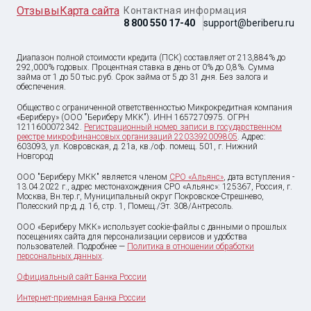
Отзывы
Карта сайта
Контактная информация
8 800 550 17-40
support@beriberu.ru
Диапазон полной стоимости кредита (ПСК) составляет от 213,884% до
292,000% годовых. Процентная ставка в день от 0% до 0,8%. Сумма
займа от
1
до
50 тыс
.руб. Срок займа от 5 до 31 дня. Без залога и
обеспечения.
Общество с ограниченной ответственностью Микрокредитная компания
«Бериберу» (ООО "Бериберу МКК"). ИНН 1657270975. ОГРН
1211600072342.
Регистрационный номер записи в государственном
реестре микрофинансовых организаций 2203392009805
. Адрес:
603093, ул. Ковровская, д. 21а, кв./оф. помещ. 501, г. Нижний
Новгород
ООО "Бериберу МКК" является членом
СРО «Альянс»
, дата вступления -
13.04.2022 г., адрес местонахождения СРО «Альянс»: 125367, Россия, г.
Москва, Вн.тер.г, Муниципальный округ Покровское-Стрешнево,
Полесский пр-д, д. 16, стр. 1, Помещ./Эт. 308/Антресоль.
ООО «Бериберу МКК» использует cookie-файлы с данными о прошлых
посещениях сайта для персонализации сервисов и удобства
пользователей. Подробнее —
Политика в отношении обработки
персональных данных
.
Официальный сайт Банка России
Интернет-приемная Банка России