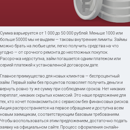
Займ на карту онлайн
Сумма варьируется от 1 000 до 50 000 рублей. Меньше 1000 или
больше 50000 мы не выдаем — таковы внутренние лимиты. Займы
до
50 000
₽
Сумма
можно брать на любые цели; легко получить средства на что
от 5
до 30 дня
Срок
угодно — от срочного ремонта до неотложных покупок.
Получить
Рассрочка недоступна, займ погашается одним платежом или
серией платежей к установленной договором дате.
Главное преимущество для новых клиентов — беспроцентный
займ. Первый займ без процентов позволяет получить деньги и
вернуть ровно ту же сумму при соблюдении сроков. Нет никаких
переплат, никаких скрытых комиссий. Это наше предложение для
тех, кто хочет познакомиться с сервисом без финансовых рисков.
Акция распространяется на первое обращение и доступна всем
новым заемщикам, соответствующим базовым требованиям.
Чтобы воспользоваться этим предложением, достаточно подать
заявку на официальном сайте. Процесс оформления онлайн-