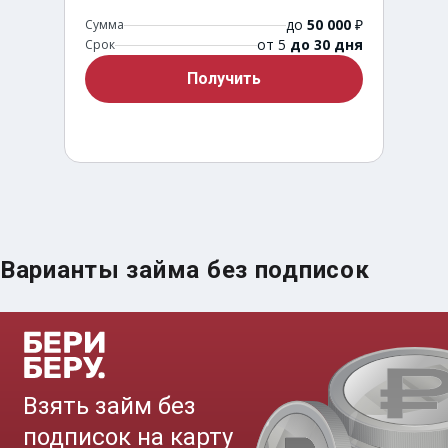
до
50 000
₽
Сумма
от 5
до 30 дня
Срок
Получить
Варианты займа без подписок
Срочный займ за 15 минут
до
50 000
₽
Сумма
от 5
до 30 дня
Срок
Получить