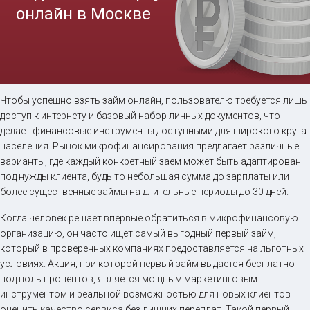
Займ на карту онлайн
Чтобы успешно взять займ онлайн, пользователю требуется лишь
доступ к интернету и базовый набор личных документов, что
делает финансовые инструменты доступными для широкого круга
до
50 000
₽
Сумма
населения. Рынок микрофинансирования предлагает различные
от 5
до 30 дня
Срок
варианты, где каждый конкретный заем может быть адаптирован
под нужды клиента, будь то небольшая сумма до зарплаты или
Получить
более существенные займы на длительные периоды до 30 дней.
Когда человек решает впервые обратиться в микрофинансовую
организацию, он часто ищет самый выгодный первый займ,
который в проверенных компаниях предоставляется на льготных
условиях. Акция, при которой первый займ выдается бесплатно
под ноль процентов, является мощным маркетинговым
инструментом и реальной возможностью для новых клиентов
оценить качество сервиса без лишних переплат. Такой первый