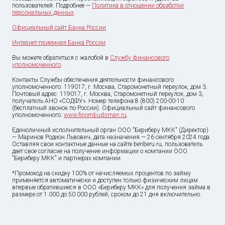
пользователей. Подробнее —
Политика в отношении обработки
персональных данных
.
Официальный сайт Банка России
Интернет-приемная Банка России
Вы можете обратиться с жалобой в
Службу финансового
уполномоченного
.
Контакты Службы обеспечения деятельности финансового
уполномоченного: 119017, г. Москва, Старомонетный переулок, дом 3.
Почтовый адрес: 119017, г. Москва, Старомонетный переулок, дом 3,
получатель АНО «СОДФУ». Номер телефона:8 (800) 200-00-10
(бесплатный звонок по России). Официальный сайт финансового
уполномоченного:
www.finombudsman.ru
.
Единоличный исполнительный орган ООО "Бериберу МКК" (Директор)
— Маринов Родион Львович, дата назначения — 26 сентября 2024 года.
Оставляя свои контактные данные на сайте beriberu.ru, пользователь
дает свое согласие на получение информации о компании ООО
"Бериберу МКК" и партнерах компании.
*Промокод на скидку 100% от начисляемых процентов по займу
применяется автоматически и доступен только физическим лицам
впервые обратившиеся в ООО «Бериберу МКК» для получения займа в
размере от
1 000
до
50 000
рублей, сроком до 21 дня включительно.