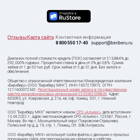
Отзывы
Карта сайта
Контактная информация
8 800 550 17-40
support@beriberu.ru
Диапазон полной стоимости кредита (ПСК) составляет от 213,884% до
292,000% годовых. Процентная ставка в день от 0% до 0,8%. Сумма
займа от
1
до
50 тыс
.руб. Срок займа от 5 до 31 дня. Без залога и
обеспечения.
Общество с ограниченной ответственностью Микрокредитная компания
«Бериберу» (ООО "Бериберу МКК"). ИНН 1657270975. ОГРН
1211600072342.
Регистрационный номер записи в государственном
реестре микрофинансовых организаций 2203392009805
. Адрес:
603093, ул. Ковровская, д. 21а, кв./оф. помещ. 501, г. Нижний
Новгород
ООО "Бериберу МКК" является членом
СРО «Альянс»
, дата вступления -
13.04.2022 г., адрес местонахождения СРО «Альянс»: 125367, Россия, г.
Москва, Вн.тер.г, Муниципальный округ Покровское-Стрешнево,
Полесский пр-д, д. 16, стр. 1, Помещ./Эт. 308/Антресоль.
ООО «Бериберу МКК» использует cookie-файлы с данными о прошлых
посещениях сайта для персонализации сервисов и удобства