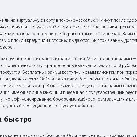
 или на виртуальную карту в течение нескольких минут после одоб
тивно понятен. Получать займ повторно после погашения предыду
%. Займ одобряем в том числе безработным и пенсионерам. Займ б
там с плохой кредитной историей выдаются. Быстрые займы дост
говора.
ом случае не портится кредитная история. Моментальные займы —
 процентную ставку. Краткосрочные займы на сумму 5000 рублей 
 требуется. Бесплатные займы доступны новым клиентам при перв
из популярных сумм. Займы гражданам России выдаются на общих 
ются минимальными требованиями к заемщику. Такие займы помог
ация, имеющая лицензию ЦБ и внесенная в государственный реестр
упно рефинансирование. Срок займа выбирает сам заемщик в диапа
получить без официального трудоустройства.
а быстро
ть качество сервиса без риска. Оформление первого займа начин