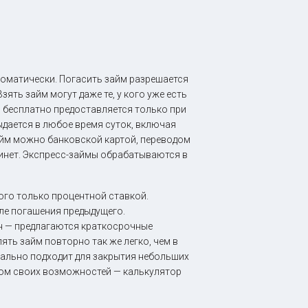
оматически. Погасить займ разрешается
ять займ могут даже те, у кого уже есть
м бесплатно предоставляется только при
дается в любое время суток, включая
айм можно банковской картой, переводом
бинет. Экспресс-займы обрабатываются в
ого только процентной ставкой.
ле погашения предыдущего.
н — предлагаются краткосрочные
ять займ повторно так же легко, чем в
деально подходит для закрытия небольших
етом своих возможностей — калькулятор