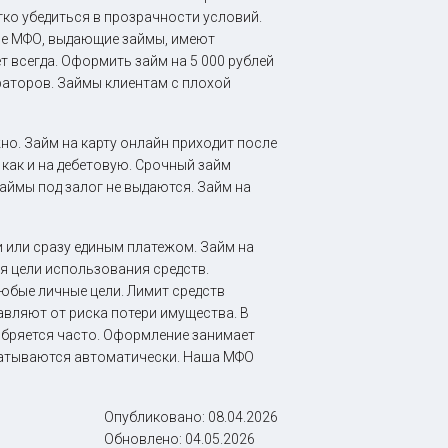
гко убедиться в прозрачности условий.
шие МФО, выдающие займы, имеют
т всегда. Оформить займ на 5 000 рублей
раторов. Займы клиентам с плохой
но. Займ на карту онлайн приходит после
 как и на дебетовую. Срочный займ
аймы под залог не выдаются. Займ на
 или сразу единым платежом. Займ на
ия цели использования средств.
юбые личные цели. Лимит средств
авляют от риска потери имущества. В
обряется часто. Оформление занимает
абатываются автоматически. Наша МФО
Опубликовано:
08.04.2026
Обновлено:
04.05.2026