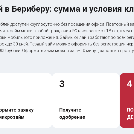
й в Бериберу: сумма и условия 
ублей доступен круглосуточно без посещения офиса. Повторный з
учить займ может любой гражданин РФ в возрасте от 18 лет, имея п
овки мобильного приложения. Займы онлайн работают во всех реги
рок до 30 дней. Первый займ можно оформить без регистрации чере
 000 рублей. Оформить займ можно за 5–10 минут, заполнив просту
3
4
рмите заявку 
Получите 
ПО
микрозайм
одобрение
ДЕ