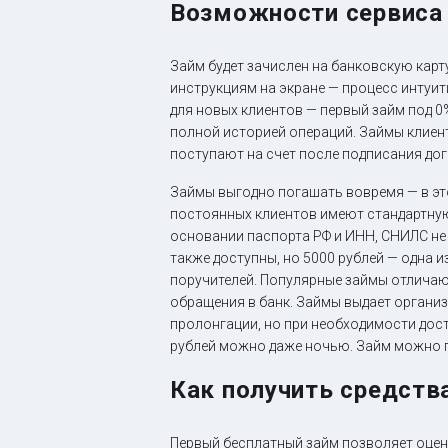
Возможности сервиса
Займ будет зачислен на банковскую карту
инструкциям на экране — процесс интуи
для новых клиентов — первый займ под 0
полной историей операций. Займы клиен
поступают на счет после подписания до
Займы выгодно погашать вовремя — в эт
постоянных клиентов имеют стандартную
основании паспорта РФ и ИНН, СНИЛС не
также доступны, но 5000 рублей — одна 
поручителей. Популярные займы отлича
обращения в банк. Займы выдает организ
пролонгации, но при необходимости дост
рублей можно даже ночью. Займ можно 
Как получить средств
Первый бесплатный займ позволяет оцени