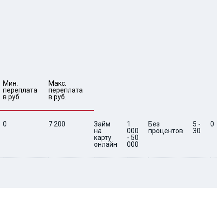
Мин. 

Макс.

переплата 
переплата 
в руб.
в руб.
0
7 200
Займ
1
Без
5 -
0
на
000
процентов
30
карту
- 50
онлайн
000