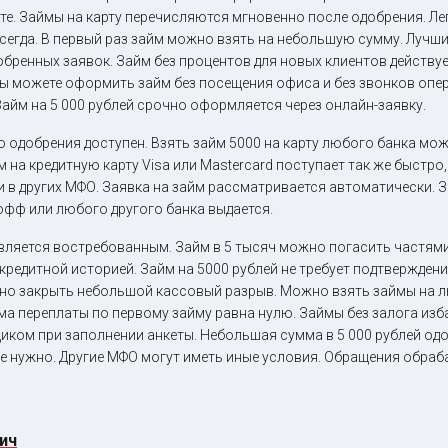
йте. Займы на карту перечисляются мгновенно после одобрения. Ле
всегда. В первый раз займ можно взять на небольшую сумму. Луч
бренных заявок. Займ без процентов для новых клиентов действуе
ы можете оформить займ без посещения офиса и без звонков опе
айм на 5 000 рублей срочно оформляется через онлайн-заявку.
 одобрения доступен. Взять займ 5000 на карту любого банка мож
на кредитную карту Visa или Mastercard поступает так же быстро,
в других МФО. Заявка на займ рассматривается автоматически. З
офф или любого другого банка выдается.
вляется востребованным. Займ в 5 тысяч можно погасить частями
 кредитной историей. Займ на 5000 рублей не требует подтвержден
жно закрыть небольшой кассовый разрыв. Можно взять займы на л
мма переплаты по первому займу равна нулю. Займы без залога изб
щиком при заполнении анкеты. Небольшая сумма в 5 000 рублей од
не нужно. Другие МФО могут иметь иные условия. Обращения обр
ич