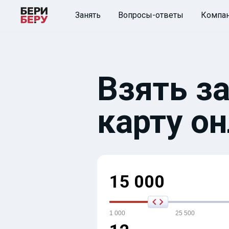
Занять
Вопросы-ответы
Компа
Взять з
карту о
15 000
1 000
25 500