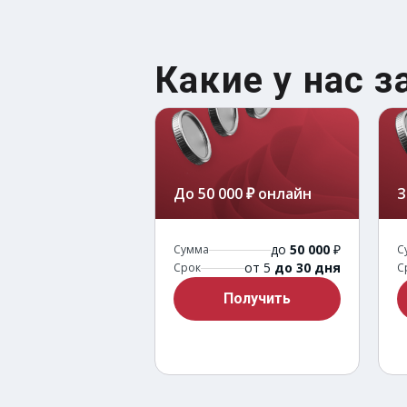
Какие у нас 
До 50 000 ₽ онлайн
З
до
50 000
₽
Сумма
С
от 5
до 30 дня
Срок
С
Получить