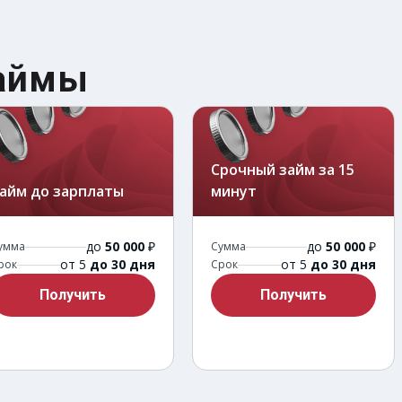
займы
Срочный займ за 15
айм до зарплаты
минут
до
50 000
₽
до
50 000
₽
умма
Сумма
от 5
до 30 дня
от 5
до 30 дня
рок
Срок
Получить
Получить