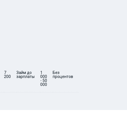
7
Займ до
1
Без
5 -
0
7
Срочный
200
зарплаты
000
процентов
30
200
займ за
- 50
15 минут
000