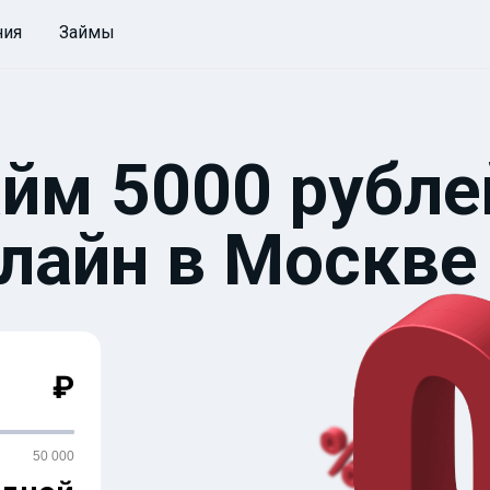
ния
Займы
айм 5000 рубле
нлайн в Москве
₽
50 000