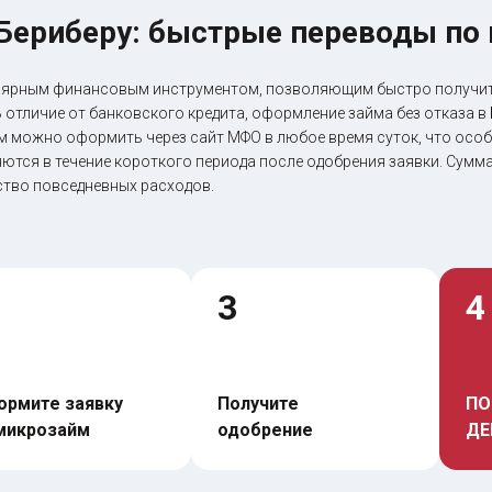
 Бериберу: быстрые переводы по
лярным финансовым инструментом, позволяющим быстро получит
 отличие от банковского кредита, оформление займа без отказа в
м можно оформить через сайт МФО в любое время суток, что особе
яются в течение короткого периода после одобрения заявки. Сумм
ство повседневных расходов.
3
4
рмите заявку 
Получите 
ПО
микрозайм
одобрение
ДЕ