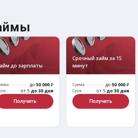
займы
Срочный займ за 15
айм до зарплаты
минут
до
50 000
₽
до
50 000
₽
умма
Сумма
от 5
до 30 дня
от 5
до 30 дня
рок
Срок
Получить
Получить