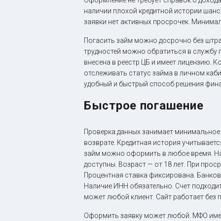
Оформление не требует справок о дохода
наличии плохой кредитной истории шанс
заявки нет активных просрочек. Минимал
Погасить займ можно досрочно без штра
трудностей можно обратиться в службу 
внесена в реестр ЦБ и имеет лицензию. 
отслеживать статус займа в личном каби
удобный и быстрый способ решения фин
Быстрое погашение
Проверка данных занимает минимальное 
возврате. Кредитная история учитывает
займ можно оформить в любое время. На
доступны. Возраст — от 18 лет. При про
Процентная ставка фиксирована. Банковс
Наличие ИНН обязательно. Счет подходит
может любой клиент. Сайт работает без
Оформить заявку может любой. МФО име