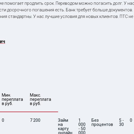
 помогает продлить срок. Переводом можно погасить долг. У нас
ти досрочного погашения есть. Банк требует больше документов. 
ия стандартны. У нас лучшие условия для новых клиентов. ПТС не 
ич
Мин. 

Макс.

переплата 
переплата 
в руб.
в руб.
0
7 200
Займ
1
Без
5 -
0
на
000
процентов
30
карту
- 50
онлайн
000