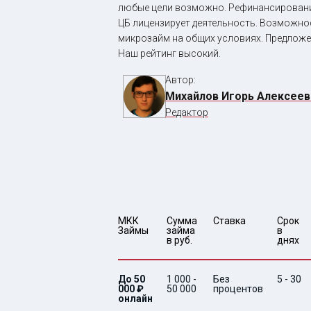
любые цели возможно. Рефинансирование
ЦБ лицензирует деятельность. Возможнос
микрозайм на общих условиях. Предложен
Наш рейтинг высокий.
Автор:
Михайлов Игорь Алексеев
Редактор
МКК 
Сумма 
Ставка
Срок 
Займы
займа 
в 
в руб.
днях
До 50
1 000 -
Без
5 - 30
000 ₽
50 000
процентов
онлайн