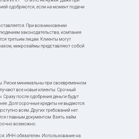
рта и ИНН — СНИЛС не нужен. Даже при
рией одобряются, если на момент подачи
оставляется. При возникновении
блюдением законодательства, компания
тся третьим лицам. Клиенты могут
образом, микрозаймы представляют собой
ты. Риски минимальны при своевременном
олучают все новые клиенты. Срочный
 Сразу после одобрения деньги будут
жнее. Долгосрочные кредиты не выдаются.
ступно всем. Других требований нет.
ется главным документом. Взять займ
осрочно возможно.
я. ИНН обязателен. Использование на