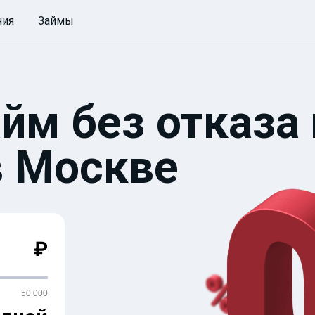
ния
Займы
йм без отказа 
в Москве
₽
50 000