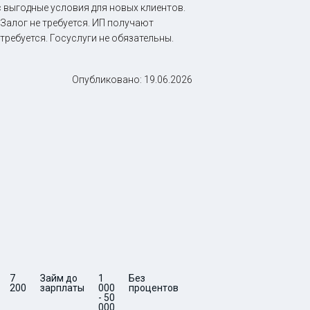
 выгодные условия для новых клиентов.
Залог не требуется. ИП получают
требуется. Госуслуги не обязательны.
Опубликовано:
19.06.2026
7
Займ до
1
Без
5 -
0
7
Срочный
200
зарплаты
000
процентов
30
200
займ за
- 50
15 минут
000