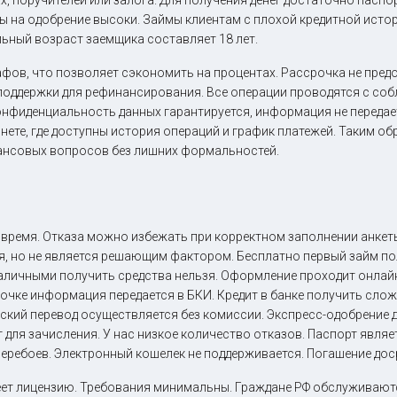
х, поручителей или залога. Для получения денег достаточно паспо
ы на одобрение высоки. Займы клиентам с плохой кредитной исто
ьный возраст заемщика составляет 18 лет.
фов, что позволяет сэкономить на процентах. Рассрочка не пред
поддержки для рефинансирования. Все операции проводятся с со
Конфиденциальность данных гарантируется, информация не передае
нете, где доступны история операций и график платежей. Таким 
ансовых вопросов без лишних формальностей.
время. Отказа можно избежать при корректном заполнении анке
ся, но не является решающим фактором. Бесплатно первый займ п
личными получить средства нельзя. Оформление проходит онлайн.
срочке информация передается в БКИ. Кредит в банке получить сло
кий перевод осуществляется без комиссии. Экспресс-одобрение до
 для зачисления. У нас низкое количество отказов. Паспорт явля
 перебоев. Электронный кошелек не поддерживается. Погашение д
ет лицензию. Требования минимальны. Граждане РФ обслуживаютс