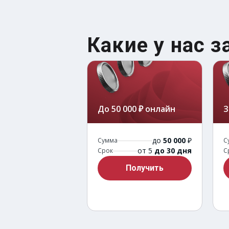
Какие у нас 
До 50 000 ₽ онлайн
З
до
50 000
₽
Сумма
С
от 5
до 30 дня
Срок
С
Получить