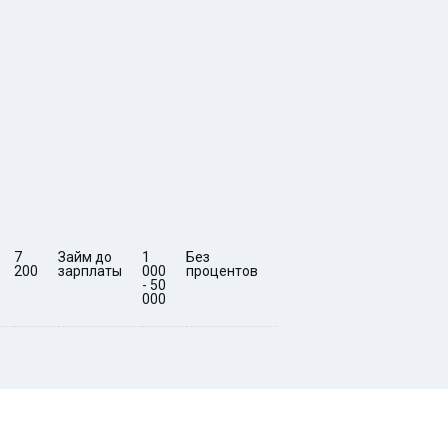
7
Займ до
1
Без
5 -
0
7
Срочный
200
зарплаты
000
процентов
30
200
займ за
- 50
15 минут
000