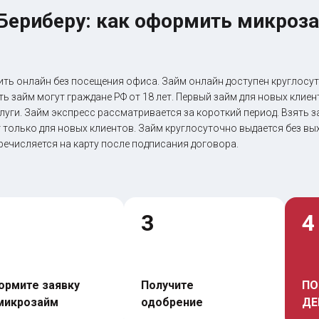
 Бериберу: как оформить микроза
ить онлайн без посещения офиса. Займ онлайн доступен круглосут
ь займ могут граждане РФ от 18 лет. Первый займ для новых кли
луги. Займ экспресс рассматривается за короткий период. Взять 
 только для новых клиентов. Займ круглосуточно выдается без в
речисляется на карту после подписания договора.
3
4
рмите заявку 
Получите 
ПО
микрозайм
одобрение
ДЕ