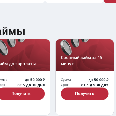
займы
Срочный займ за 15
айм до зарплаты
минут
до
50 000
₽
до
50 000
₽
умма
Сумма
от 5
до 30 дня
от 5
до 30 дня
рок
Срок
Получить
Получить