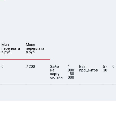
Мин. 

Макс.

переплата 
переплата 
в руб.
в руб.
0
7 200
Займ
1
Без
5 -
0
на
000
процентов
30
карту
- 50
онлайн
000