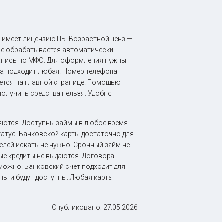
 имеет лицензию ЦБ. Возрастной ценз —
ие обрабатывается автоматически.
 запись по МФО. Для оформления нужны
та подходит любая. Номер телефона
яется на главной странице. Помощью
олучить средства нельзя. Удобно
яются. Доступны займы в любое время.
татус. Банковской карты достаточно для
елей искать не нужно. Срочный займ не
ые кредиты не выдаются. Договора
ожно. Банковский счет подходит для
ньги будут доступны. Любая карта
Опубликовано:
27.05.2026