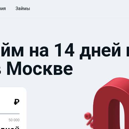
ния
Займы
йм на 14 дней 
в Москве
₽
50 000