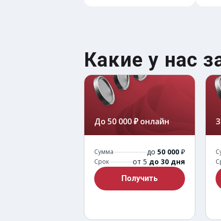
Какие у нас 
До 50 000 ₽ онлайн
З
до
50 000
₽
Сумма
С
от 5
до 30 дня
Срок
С
Получить