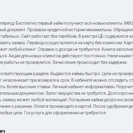
ериод. Бесплатно первый займ получают все новые клиенты. МФО
вный документ. Проверки кредитной истории минимальны. Обращен
стабильно. Сайт работает без перебоев. В реестре ЦБ содержится
ить заявку. Перевод осуществляется на карту без комиссии. Кар
ожет любой клиент. Справки о доходе не требуются. Анкета заполн
я. Акции для новых клиентов действуют постоянно. Наличными п
е работы не проверяется. Зачисление происходит без задержек.
ответствующем разделе. Выдаются займы быстро. Цели не провер
 не возникает при возврате в срок. В кабинете можно отследить с
еть более высокие ставки. Личный кабинет информативен. Поручит
ательным документом. Залог имущества не требуется. Долгосрочн
 заявку может любой желающий. Погашение займа досрочно возм
ение о решении. Оплата производится картой. После одобрения де
любые цели. Госуслуги для оформления не требуются.
ич