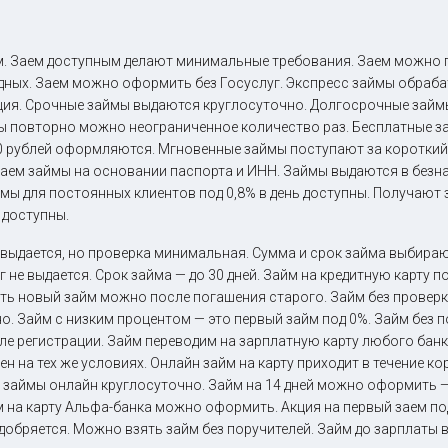
. Заем доступным делают минимальные требования. Заем можно по
дных. Заем можно оформить без Госуслуг. Экспресс займы обраба
ция. Срочные займы выдаются круглосуточно. Долгосрочные займы
ы повторно можно неограниченное количество раз. Бесплатные з
0 рублей оформляются. Мгновенные займы поступают за короткий
ыдаем займы на основании паспорта и ИНН. Займы выдаются в без
ы для постоянных клиентов под 0,8% в день доступны. Получают 
 доступны.
 выдается, но проверка минимальная. Сумма и срок займа выбира
 не выдается. Срок займа — до 30 дней. Займ на кредитную карту п
ть новый займ можно после погашения старого. Займ без проверк
о. Займ с низким процентом — это первый займ под 0%. Займ без 
ле регистрации. Займ переводим на зарплатную карту любого бан
ен на тех же условиях. Онлайн займ на карту приходит в течение к
 займы онлайн круглосуточно. Займ на 14 дней можно оформить — 
 на карту Альфа-банка можно оформить. Акция на первый заем по
обряется. Можно взять займ без поручителей. Займ до зарплаты в