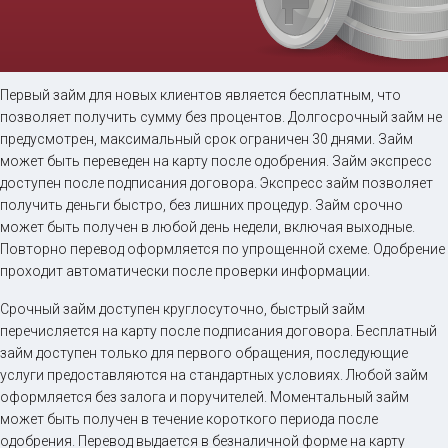
Займ на карту онлайн
Первый займ для новых клиентов является бесплатным, что
позволяет получить сумму без процентов. Долгосрочный займ не
предусмотрен, максимальный срок ограничен 30 днями. Займ
до
50 000
₽
Сумма
может быть переведен на карту после одобрения. Займ экспресс
от 5
до 30 дня
Срок
доступен после подписания договора. Экспресс займ позволяет
получить деньги быстро, без лишних процедур. Займ срочно
Получить
может быть получен в любой день недели, включая выходные.
Повторно перевод оформляется по упрощенной схеме. Одобрение
проходит автоматически после проверки информации.
Срочный займ доступен круглосуточно, быстрый займ
перечисляется на карту после подписания договора. Бесплатный
займ доступен только для первого обращения, последующие
услуги предоставляются на стандартных условиях. Любой займ
оформляется без залога и поручителей. Моментальный займ
может быть получен в течение короткого периода после
одобрения. Перевод выдается в безналичной форме на карту