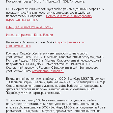
Полесский пр-д, д. 16, стр. 1, Помещ./Эт. 308/Антресоль.
ООО «Бериберу МКК» использует cookie-файлы с данными о прошлых
посещениях сайта для персонализации сервисов и удобства
пользователей. Подробнее —
Политика в отношении обработки
персональных данных
.
Официальный сайт Банка России
Интернет-приемная Банка России
Вы можете обратиться с жалобой в
Службу финансового
уполномоченного
.
Контакты Службы обеспечения деятельности финансового
уполномоченного: 119017, г. Москва, Старомонетный переулок, дом 3.
Почтовый адрес: 119017, г. Москва, Старомонетный переулок, дом 3,
получатель АНО «СОДФУ». Номер телефона:8 (800) 200-00-10
(бесплатный звонок по России). Официальный сайт финансового
уполномоченного:
www.finombudsman.ru
.
Единоличный исполнительный орган ООО "Бериберу МКК" (Директор)
— Маринов Родион Львович, дата назначения — 26 сентября 2024 года.
Оставляя свои контактные данные на сайте beriberu.ru, пользователь
дает свое согласие на получение информации о компании ООО
"Бериберу МКК" и партнерах компании.
*Промокод на скидку 100% от начисляемых процентов по займу
применяется автоматически и доступен только физическим лицам
впервые обратившиеся в ООО «Бериберу МКК» для получения займа в
размере от
1 000
до
50 000
рублей, сроком до 21 дня включительно.