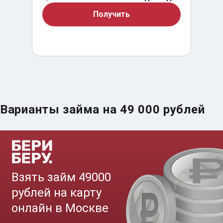
Получить
Варианты займа на 49 000 рублей
Срочный займ за 15 минут
до
50 000
₽
Сумма
от 5
до 30 дня
Срок
Получить