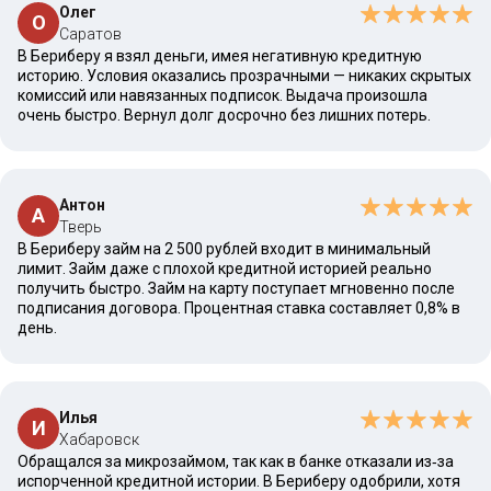
Олег
О
Саратов
В Бериберу я взял деньги, имея негативную кредитную
историю. Условия оказались прозрачными — никаких скрытых
комиссий или навязанных подписок. Выдача произошла
очень быстро. Вернул долг досрочно без лишних потерь.
Антон
А
Тверь
В Бериберу займ на 2 500 рублей входит в минимальный
лимит. Займ даже с плохой кредитной историей реально
получить быстро. Займ на карту поступает мгновенно после
подписания договора. Процентная ставка составляет 0,8% в
день.
Илья
И
Хабаровск
Обращался за микрозаймом, так как в банке отказали из‑за
испорченной кредитной истории. В Бериберу одобрили, хотя