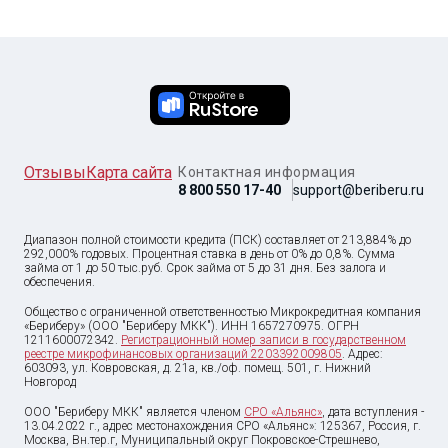
Отзывы
Карта сайта
Контактная информация
8 800 550 17-40
support@beriberu.ru
Диапазон полной стоимости кредита (ПСК) составляет от 213,884% до
292,000% годовых. Процентная ставка в день от 0% до 0,8%. Сумма
займа от
1
до
50 тыс
.руб. Срок займа от 5 до 31 дня. Без залога и
обеспечения.
Общество с ограниченной ответственностью Микрокредитная компания
«Бериберу» (ООО "Бериберу МКК"). ИНН 1657270975. ОГРН
1211600072342.
Регистрационный номер записи в государственном
реестре микрофинансовых организаций 2203392009805
. Адрес:
603093, ул. Ковровская, д. 21а, кв./оф. помещ. 501, г. Нижний
Новгород
ООО "Бериберу МКК" является членом
СРО «Альянс»
, дата вступления -
13.04.2022 г., адрес местонахождения СРО «Альянс»: 125367, Россия, г.
Москва, Вн.тер.г, Муниципальный округ Покровское-Стрешнево,