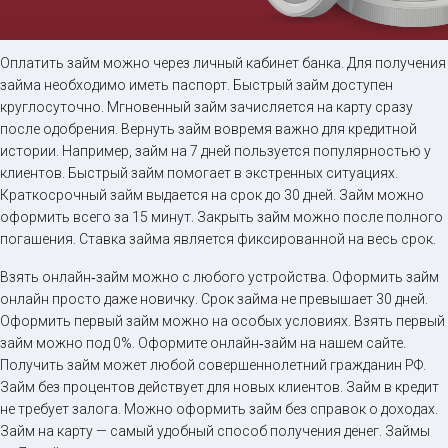
Займ на карту онлайн
Оплатить займ можно через личный кабинет банка. Для получения
займа необходимо иметь паспорт. Быстрый займ доступен
круглосуточно. Мгновенный займ зачисляется на карту сразу
до
50 000
₽
Сумма
после одобрения. Вернуть займ вовремя важно для кредитной
от 5
до 30 дня
Срок
истории. Например, займ на 7 дней пользуется популярностью у
клиентов. Быстрый займ помогает в экстренных ситуациях.
Получить
Краткосрочный займ выдается на срок до 30 дней. Займ можно
оформить всего за 15 минут. Закрыть займ можно после полного
погашения. Ставка займа является фиксированной на весь срок.
Взять онлайн‑займ можно с любого устройства. Оформить займ
онлайн просто даже новичку. Срок займа не превышает 30 дней.
Оформить первый займ можно на особых условиях. Взять первый
займ можно под 0%. Оформите онлайн‑займ на нашем сайте.
Получить займ может любой совершеннолетний гражданин РФ.
Займ без процентов действует для новых клиентов. Займ в кредит
не требует залога. Можно оформить займ без справок о доходах.
Займ на карту — самый удобный способ получения денег. Займы