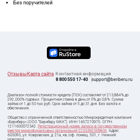
Без поручителей
Отзывы
Карта сайта
Контактная информация
8 800 550 17-40
support@beriberu.ru
Диапазон полной стоимости кредита (ПСК) составляет от 213,884% до
292,000% годовых. Процентная ставка в день от 0% до 0,8%. Сумма
займа от
1
до
50 тыс
.руб. Срок займа от 5 до 31 дня. Без залога и
обеспечения.
Общество с ограниченной ответственностью Микрокредитная компания
«Бериберу» (ООО "Бериберу МКК"). ИНН 1657270975. ОГРН
1211600072342.
Регистрационный номер записи в государственном
реестре микрофинансовых организаций 2203392009805
. Адрес:
603093, ул. Ковровская, д. 21а, кв./оф. помещ. 501, г. Нижний
Новгород