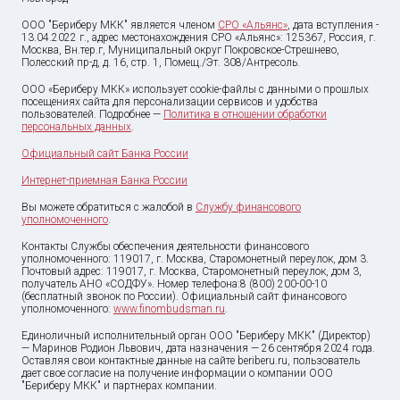
ООО "Бериберу МКК" является членом
СРО «Альянс»
, дата вступления -
13.04.2022 г., адрес местонахождения СРО «Альянс»: 125367, Россия, г.
Москва, Вн.тер.г, Муниципальный округ Покровское-Стрешнево,
Полесский пр-д, д. 16, стр. 1, Помещ./Эт. 308/Антресоль.
ООО «Бериберу МКК» использует cookie-файлы с данными о прошлых
посещениях сайта для персонализации сервисов и удобства
пользователей. Подробнее —
Политика в отношении обработки
персональных данных
.
Официальный сайт Банка России
Интернет-приемная Банка России
Вы можете обратиться с жалобой в
Службу финансового
уполномоченного
.
Контакты Службы обеспечения деятельности финансового
уполномоченного: 119017, г. Москва, Старомонетный переулок, дом 3.
Почтовый адрес: 119017, г. Москва, Старомонетный переулок, дом 3,
получатель АНО «СОДФУ». Номер телефона:8 (800) 200-00-10
(бесплатный звонок по России). Официальный сайт финансового
уполномоченного:
www.finombudsman.ru
.
Единоличный исполнительный орган ООО "Бериберу МКК" (Директор)
— Маринов Родион Львович, дата назначения — 26 сентября 2024 года.
Оставляя свои контактные данные на сайте beriberu.ru, пользователь
дает свое согласие на получение информации о компании ООО
"Бериберу МКК" и партнерах компании.