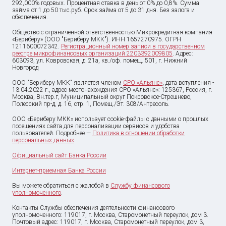
292,000% годовых. Процентная ставка в день от 0% до 0,8%. Сумма
займа от
1
до
50 тыс
.руб. Срок займа от 5 до 31 дня. Без залога и
обеспечения.
Общество с ограниченной ответственностью Микрокредитная компания
«Бериберу» (ООО "Бериберу МКК"). ИНН 1657270975. ОГРН
1211600072342.
Регистрационный номер записи в государственном
реестре микрофинансовых организаций 2203392009805
. Адрес:
603093, ул. Ковровская, д. 21а, кв./оф. помещ. 501, г. Нижний
Новгород
ООО "Бериберу МКК" является членом
СРО «Альянс»
, дата вступления -
13.04.2022 г., адрес местонахождения СРО «Альянс»: 125367, Россия, г.
Москва, Вн.тер.г, Муниципальный округ Покровское-Стрешнево,
Полесский пр-д, д. 16, стр. 1, Помещ./Эт. 308/Антресоль.
ООО «Бериберу МКК» использует cookie-файлы с данными о прошлых
посещениях сайта для персонализации сервисов и удобства
пользователей. Подробнее —
Политика в отношении обработки
персональных данных
.
Официальный сайт Банка России
Интернет-приемная Банка России
Вы можете обратиться с жалобой в
Службу финансового
уполномоченного
.
Контакты Службы обеспечения деятельности финансового
уполномоченного: 119017, г. Москва, Старомонетный переулок, дом 3.
Почтовый адрес: 119017, г. Москва, Старомонетный переулок, дом 3,