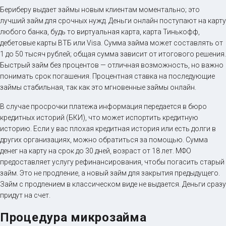
Займ на карту онлайн
Бериберу выдает займы новым клиентам моментально; это
лучший займ для срочных нужд. Деньги онлайн поступают на карту
любого банка, будь то виртуальная карта, карта Тинькофф,
до
50 000
₽
Сумма
дебетовые карты ВТБ или Visa. Сумма займа может составлять от
от 5
до 30 дня
Срок
1 до 50 тысяч рублей; общая сумма зависит от итогового решения.
Быстрый займ без процентов — отличная возможность, но важно
Получить
понимать срок погашения. Процентная ставка на последующие
займы стабильная, так как это мгновенные займы онлайн.
В случае просрочки платежа информация передается в бюро
кредитных историй (БКИ), что может испортить кредитную
историю. Если у вас плохая кредитная история или есть долги в
других организациях, можно обратиться за помощью. Сумма
денег на карту на срок до 30 дней, возраст от 18 лет. МФО
предоставляет услугу рефинансирования, чтобы погасить старый
займ. Это не продление, а новый займ для закрытия предыдущего.
Займ с продлением в классическом виде не выдается. Деньги сразу
придут на счет.
Процедура микрозайма