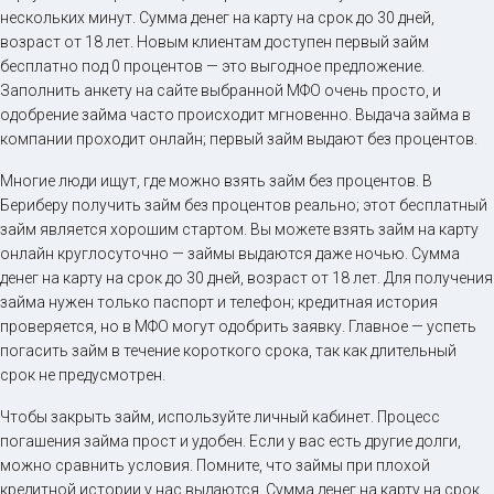
нескольких минут. Сумма денег на карту на срок до 30 дней,
возраст от 18 лет. Новым клиентам доступен первый займ
бесплатно под 0 процентов — это выгодное предложение.
Заполнить анкету на сайте выбранной МФО очень просто, и
одобрение займа часто происходит мгновенно. Выдача займа в
компании проходит онлайн; первый займ выдают без процентов.
Многие люди ищут, где можно взять займ без процентов. В
Бериберу получить займ без процентов реально; этот бесплатный
займ является хорошим стартом. Вы можете взять займ на карту
онлайн круглосуточно — займы выдаются даже ночью. Сумма
денег на карту на срок до 30 дней, возраст от 18 лет. Для получения
займа нужен только паспорт и телефон; кредитная история
проверяется, но в МФО могут одобрить заявку. Главное — успеть
погасить займ в течение короткого срока, так как длительный
срок не предусмотрен.
Чтобы закрыть займ, используйте личный кабинет. Процесс
погашения займа прост и удобен. Если у вас есть другие долги,
можно сравнить условия. Помните, что займы при плохой
кредитной истории у нас выдаются. Сумма денег на карту на срок