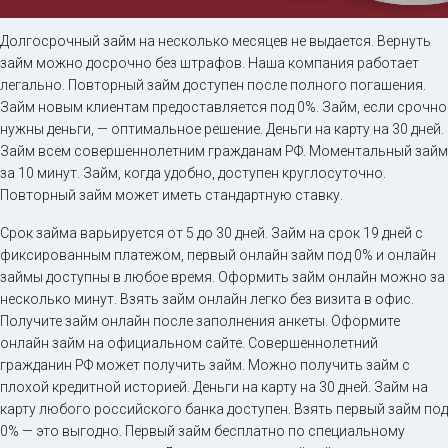
Займ на карту онлайн
Долгосрочный займ на несколько месяцев не выдается. Вернуть
займ можно досрочно без штрафов. Наша компания работает
легально. Повторный займ доступен после полного погашения.
до
50 000
₽
Сумма
Займ новым клиентам предоставляется под 0%. Займ, если срочно
от 5
до 30 дня
Срок
нужны деньги, — оптимальное решение. Деньги на карту на 30 дней.
Займ всем совершеннолетним гражданам РФ. Моментальный займ
Получить
за 10 минут. Займ, когда удобно, доступен круглосуточно.
Повторный займ может иметь стандартную ставку.
Срок займа варьируется от 5 до 30 дней. Займ на срок 19 дней с
фиксированным платежом, первый онлайн займ под 0% и онлайн
займы доступны в любое время. Оформить займ онлайн можно за
несколько минут. Взять займ онлайн легко без визита в офис.
Получите займ онлайн после заполнения анкеты. Оформите
онлайн займ на официальном сайте. Совершеннолетний
гражданин РФ может получить займ. Можно получить займ с
плохой кредитной историей. Деньги на карту на 30 дней. Займ на
карту любого российского банка доступен. Взять первый займ под
0% — это выгодно. Первый займ бесплатно по специальному