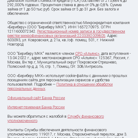
Диапазон полной стоимости кредита (ПСК) составляет от 213,884% до
292,000% годовых. Процентная ставка в день от 0% до 0,8%. Сумма
займа от
1
до
50 тыс
.руб. Срок займа от 5 до 31 дня. Без залога и
обеспечения.
Общество с ограниченной ответственностью Микрокредитная компания
«Бериберу» (ООО "Бериберу МКК"). ИНН 1657270975. ОГРН
1211600072342.
Регистрационный номер записи в государственном
реестре микрофинансовых организаций 2203392009805
. Адрес:
603093, ул. Ковровская, д. 21а, кв./оф. помещ. 501, г. Нижний
Новгород
ООО "Бериберу МКК" является членом
СРО «Альянс»
, дата вступления -
13.04.2022 г., адрес местонахождения СРО «Альянс»: 125367, Россия, г.
Москва, Вн.тер.г, Муниципальный округ Покровское-Стрешнево,
Полесский пр-д, д. 16, стр. 1, Помещ./Эт. 308/Антресоль.
ООО «Бериберу МКК» использует cookie-файлы с данными о прошлых
посещениях сайта для персонализации сервисов и удобства
пользователей. Подробнее —
Политика в отношении обработки
персональных данных
.
Официальный сайт Банка России
Интернет-приемная Банка России
Вы можете обратиться с жалобой в
Службу финансового
уполномоченного
.
Контакты Службы обеспечения деятельности финансового
уполномоченного: 119017, г. Москва, Старомонетный переулок, дом 3.