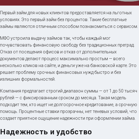
Займ на карту онлайн
Первый займ для новых клиентов предоставляется на льготных
условиях. Это первый займ без процентов. Такие бесплатные
займы являются отличным способом познакомиться с сервисом.
до
50 000
₽
Сумма
от 5
до 30 дня
Срок
МФО устроила выдачу займов так, чтобы каждый мог
почувствовать финансовую свободу без традиционных преград.
Получить
Отказ от посещения офисов и отказ от дополнительных
документов делают процесс максимально простым — всего
несколько кликов на сайте, и деньги уже на банковской карте. Это
решает проблему срочных финансовых нужд быстро и без
излишних формальностей.
Компания предлагает строгий диапазон суммы — от 1 до 50 тысяч
рублей — с фиксированным сроком до месяца. Такая модель
подходит тем, кто ищет не долгосрочное кредитование, а срочную
помощь. Процентные ставки прозрачны, нет теневых условий, что
создает приятное ощущение надежности при оформлении займа.
Надежность и удобство