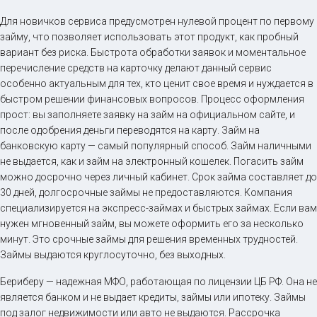
Для новичков сервиса предусмотрен нулевой процент по первому
займу, что позволяет использовать этот продукт, как пробный
вариант без риска. Быстрота обработки заявок и моментальное
перечисление средств на карточку делают данный сервис
особенно актуальным для тех, кто ценит свое время и нуждается в
быстром решении финансовых вопросов. Процесс оформления
прост: вы заполняете заявку на займ на официальном сайте, и
после одобрения деньги переводятся на карту. Займ на
банковскую карту — самый популярный способ. Займ наличными
не выдается, как и займ на электронный кошелек. Погасить займ
можно досрочно через личный кабинет. Срок займа составляет до
30 дней, долгосрочные займы не предоставляются. Компания
специализируется на экспресс-займах и быстрых займах. Если вам
нужен мгновенный займ, вы можете оформить его за несколько
минут. Это срочные займы для решения временных трудностей.
Займы выдаются круглосуточно, без выходных.
Бериберу — надежная МФО, работающая по лицензии ЦБ РФ. Она не
является банком и не выдает кредиты, займы или ипотеку. Займы
под залог недвижимости или авто не выдаются. Рассрочка