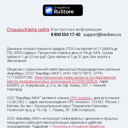
Отзывы
Карта сайта
Контактная информация
8 800 550 17-40
support@beriberu.ru
Диапазон полной стоимости кредита (ПСК) составляет от 213,884% до
292,000% годовых. Процентная ставка в день от 0% до 0,8%. Сумма
займа от
1
до
50 тыс
.руб. Срок займа от 5 до 31 дня. Без залога и
обеспечения.
Общество с ограниченной ответственностью Микрокредитная компания
«Бериберу» (ООО "Бериберу МКК"). ИНН 1657270975. ОГРН
1211600072342.
Регистрационный номер записи в государственном
реестре микрофинансовых организаций 2203392009805
. Адрес:
603093, ул. Ковровская, д. 21а, кв./оф. помещ. 501, г. Нижний
Новгород
ООО "Бериберу МКК" является членом
СРО «Альянс»
, дата вступления -
13.04.2022 г., адрес местонахождения СРО «Альянс»: 125367, Россия, г.
Москва, Вн.тер.г, Муниципальный округ Покровское-Стрешнево,
Полесский пр-д, д. 16, стр. 1, Помещ./Эт. 308/Антресоль.
ООО «Бериберу МКК» использует cookie-файлы с данными о прошлых
посещениях сайта для персонализации сервисов и удобства
пользователей. Подробнее —
Политика в отношении обработки