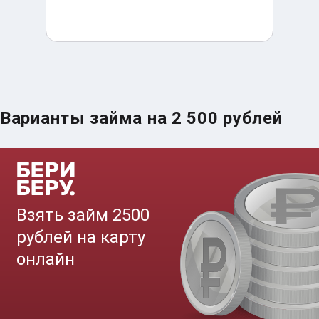
Варианты займа на 2 500 рублей
Срочный займ за 15 минут
до
50 000
₽
Сумма
от 5
до 30 дня
Срок
Получить