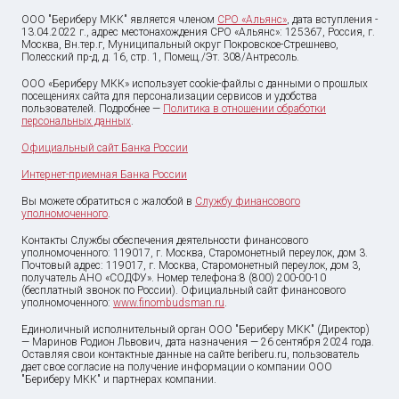
ООО "Бериберу МКК" является членом
СРО «Альянс»
, дата вступления -
13.04.2022 г., адрес местонахождения СРО «Альянс»: 125367, Россия, г.
Москва, Вн.тер.г, Муниципальный округ Покровское-Стрешнево,
Полесский пр-д, д. 16, стр. 1, Помещ./Эт. 308/Антресоль.
ООО «Бериберу МКК» использует cookie-файлы с данными о прошлых
посещениях сайта для персонализации сервисов и удобства
пользователей. Подробнее —
Политика в отношении обработки
персональных данных
.
Официальный сайт Банка России
Интернет-приемная Банка России
Вы можете обратиться с жалобой в
Службу финансового
уполномоченного
.
Контакты Службы обеспечения деятельности финансового
уполномоченного: 119017, г. Москва, Старомонетный переулок, дом 3.
Почтовый адрес: 119017, г. Москва, Старомонетный переулок, дом 3,
получатель АНО «СОДФУ». Номер телефона:8 (800) 200-00-10
(бесплатный звонок по России). Официальный сайт финансового
уполномоченного:
www.finombudsman.ru
.
Единоличный исполнительный орган ООО "Бериберу МКК" (Директор)
— Маринов Родион Львович, дата назначения — 26 сентября 2024 года.
Оставляя свои контактные данные на сайте beriberu.ru, пользователь
дает свое согласие на получение информации о компании ООО
"Бериберу МКК" и партнерах компании.