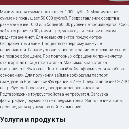
Займ на карту онлайн
Минимальная сумма составляет 1 000 рублей. Максимальная
сумма не превышает 50 000 рублей. Предоставление средств в
размере менее 1000 или более 50000 рублей не производится. Срок
до
50 000
₽
Сумма
займа ограничен 30 днями. Продуктов с длительным сроком
от 5
до 30 дня
Срок
кредитования нет. Для новых клиентов предусмотрен
беспроцентный займ. Проценты по первому займу не
Получить
начисляются. Данное условие распространяется исключительно
на первое обращение. При повторных обращениях применяется
стандартная процентная ставка. Максимальная ставка
составляет 0,8% в день. Повторный займ оформляется на общих
основаниях. Для получения займа необходимы паспорт
гражданина Российской Федерации и ИНН. Предоставление СНИЛС
не требуется. Справки о доходах не запрашиваются.
Подтверждение трудоустройства не требуется. Загрузка
фотографий документов не предусмотрена. Заполнение анкеты
производится вручную на сайте компании.
Услуги и продукты