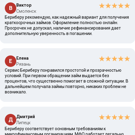
Виктор
В
Смоленск
Бериберу рекомендую, как надежный вариант для получения
краткосрочных займов. Оформление полностью онлайн.
Просрочек не допускал, наличие рефинансирования дает
дополнительную уверенность в погашении.
Елена
Е
Рязань
Сервис Бериберу понравился простотой и прозрачностью
условий. При первом обращении займ выдается без
процентов, что существенно помогает в сложной ситуации. В
дальнейшем получала займы повторно, никаких проблем не
возникало.
Дмитрий
Д
Липецк
Бериберу соответствует основным требованиям к
микрофинансовым организациям. МФО работает легально,