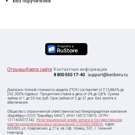
Без поручителей
Отзывы
Карта сайта
Контактная информация
8 800 550 17-40
support@beriberu.ru
Диапазон полной стоимости кредита (ПСК) составляет от 213,884% до
292,000% годовых. Процентная ставка в день от 0% до 0,8%. Сумма
займа от
1
до
50 тыс
.руб. Срок займа от 5 до 31 дня. Без залога и
обеспечения.
Общество с ограниченной ответственностью Микрокредитная компания
«Бериберу» (ООО "Бериберу МКК"). ИНН 1657270975. ОГРН
1211600072342.
Регистрационный номер записи в государственном
реестре микрофинансовых организаций 2203392009805
. Адрес:
603093, ул. Ковровская, д. 21а, кв./оф. помещ. 501, г. Нижний
Новгород