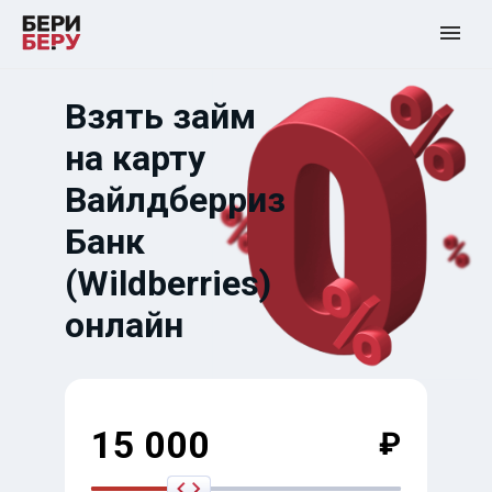
Взять займ
на карту
Вайлдберриз
Банк
(Wildberries)
онлайн
15 000
₽