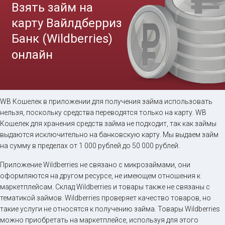
Займ на карту онлайн
WB Кошелек в приложении для получения займа использовать
нельзя, поскольку средства переводятся только на карту. WB
до
50 000
₽
Сумма
Кошелек для хранения средств займа не подходит, так как займы
от 5
до 30 дня
Срок
выдаются исключительно на банковскую карту. Мы выдаем займ
Получить
на сумму в пределах от 1 000 рублей до 50 000 рублей.
Приложение Wildberries не связано с микрозаймами, они
оформляются на другом ресурсе, не имеющем отношения к
маркетплейсам. Склад Wildberries и товары также не связаны с
тематикой займов. Wildberries проверяет качество товаров, но
такие услуги не относятся к получению займа. Товары Wildberries
можно приобретать на маркетплейсе, используя для этого