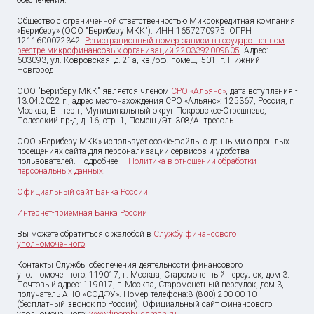
обеспечения.
Общество с ограниченной ответственностью Микрокредитная компания
«Бериберу» (ООО "Бериберу МКК"). ИНН 1657270975. ОГРН
1211600072342.
Регистрационный номер записи в государственном
реестре микрофинансовых организаций 2203392009805
. Адрес:
603093, ул. Ковровская, д. 21а, кв./оф. помещ. 501, г. Нижний
Новгород
ООО "Бериберу МКК" является членом
СРО «Альянс»
, дата вступления -
13.04.2022 г., адрес местонахождения СРО «Альянс»: 125367, Россия, г.
Москва, Вн.тер.г, Муниципальный округ Покровское-Стрешнево,
Полесский пр-д, д. 16, стр. 1, Помещ./Эт. 308/Антресоль.
ООО «Бериберу МКК» использует cookie-файлы с данными о прошлых
посещениях сайта для персонализации сервисов и удобства
пользователей. Подробнее —
Политика в отношении обработки
персональных данных
.
Официальный сайт Банка России
Интернет-приемная Банка России
Вы можете обратиться с жалобой в
Службу финансового
уполномоченного
.
Контакты Службы обеспечения деятельности финансового
уполномоченного: 119017, г. Москва, Старомонетный переулок, дом 3.
Почтовый адрес: 119017, г. Москва, Старомонетный переулок, дом 3,
получатель АНО «СОДФУ». Номер телефона:8 (800) 200-00-10
(бесплатный звонок по России). Официальный сайт финансового