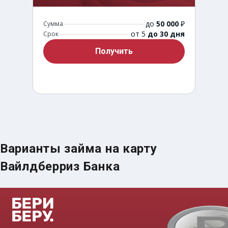
до
50 000
₽
Сумма
от 5
до 30 дня
Срок
Получить
Варианты займа на карту
Срочный займ за 15 минут
Вайлдберриз Банка
до
50 000
₽
Сумма
от 5
до 30 дня
Срок
Получить