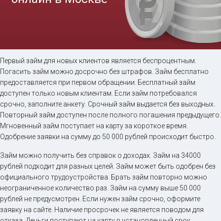
Займ на карту онлайн
Первый займ для новых клиентов является беспроцентным.
Погасить займ можно досрочно без штрафов. Займ бесплатно
предоставляется при первом обращении. Бесплатный займ
до
50 000
₽
Сумма
доступен только новым клиентам. Если займ потребовался
от 5
до 30 дня
Срок
срочно, заполните анкету. Срочный займ выдается без выходных.
Повторный займ доступен после полного погашения предыдущего.
Получить
Мгновенный займ поступает на карту за короткое время.
Одобрение заявки на сумму до 50 000 рублей происходит быстро.
Займ можно получить без справок о доходах. Займ на 34000
рублей подходит для разных целей. Займ может быть одобрен без
официального трудоустройства. Брать займ повторно можно
неограниченное количество раз. Займ на сумму выше 50 000
рублей не предусмотрен. Если нужен займ срочно, оформите
заявку на сайте. Наличие просрочек не является поводом для
отказа. Деньги поступают на карту в установленный срок.