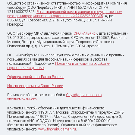
Общество с ограниченной ответственностью Микрокредитная компания
«Бериберу» (ООО "Бериберу МКК"). ИНН 1657270975. ОГРН
1211600072342.
Регистрационный номер записи в государственном
реестре микрофинансовых организаций 2203392009805
. Адрес:
603093, ул. Ковровская, д. 21а, кв./оф. помещ. 501, г. Нижний
Новгород
ООО "Бериберу МКК" является членом
СРО «Альянс»
, дата вступления -
13.04.2022 г., адрес местонахождения СРО «Альянс»: 125367, Россия, г.
Москва, Вн.тер.г, Муниципальный округ Покровское-Стрешнево,
Полесский пр-д, д. 16, стр. 1, Помещ./Эт. 308/Антресоль.
ООО «Бериберу МКК» использует cookie-файлы с данными о прошлых
посещениях сайта для персонализации сервисов и удобства
пользователей. Подробнее —
Политика в отношении обработки
персональных данных
.
Официальный сайт Банка России
Интернет-приемная Банка России
Вы можете обратиться с жалобой в
Службу финансового
уполномоченного
.
Контакты Службы обеспечения деятельности финансового
уполномоченного: 119017, г. Москва, Старомонетный переулок, дом 3.
Почтовый адрес: 119017, г. Москва, Старомонетный переулок, дом 3,
получатель АНО «СОДФУ». Номер телефона:8 (800) 200-00-10
(бесплатный звонок по России). Официальный сайт финансового
уполномоченного:
www.finombudsman.ru
.