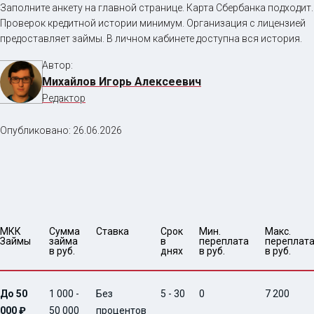
Заполните анкету на главной странице. Карта Сбербанка подходит.
Проверок кредитной истории минимум. Организация с лицензией
предоставляет займы. В личном кабинете доступна вся история.
Автор:
Михайлов Игорь Алексеевич
Редактор
Опубликовано:
26.06.2026
МКК 
Сумма 
Ставка
Срок 
Мин. 

Макс.

Займы
займа 
в 
переплата 
переплата
в руб.
днях
в руб.
в руб.
До 50
1 000 -
Без
5 - 30
0
7 200
000 ₽
50 000
процентов