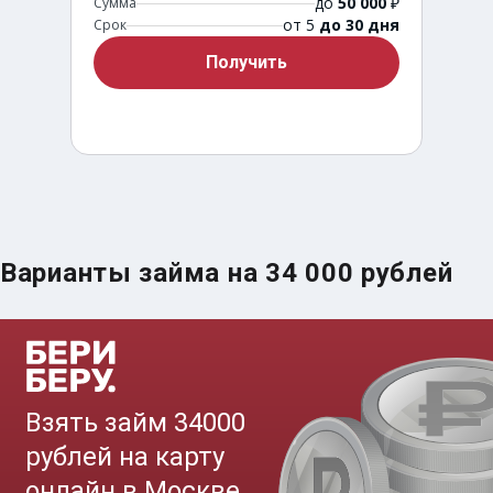
до
50 000
₽
Сумма
от 5
до 30 дня
Срок
Получить
Варианты займа на 34 000 рублей
Срочный займ за 15 минут
до
50 000
₽
Сумма
от 5
до 30 дня
Срок
Получить