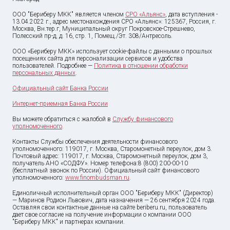
ООО "Бериберу МКК" является членом
СРО «Альянс»
, дата вступления -
13.04.2022 г., адрес местонахождения СРО «Альянс»: 125367, Россия, г.
Москва, Вн.тер.г, Муниципальный округ Покровское-Стрешнево,
Полесский пр-д, д. 16, стр. 1, Помещ./Эт. 308/Антресоль.
ООО «Бериберу МКК» использует cookie-файлы с данными о прошлых
посещениях сайта для персонализации сервисов и удобства
пользователей. Подробнее —
Политика в отношении обработки
персональных данных
.
Официальный сайт Банка России
Интернет-приемная Банка России
Вы можете обратиться с жалобой в
Службу финансового
уполномоченного
.
Контакты Службы обеспечения деятельности финансового
уполномоченного: 119017, г. Москва, Старомонетный переулок, дом 3.
Почтовый адрес: 119017, г. Москва, Старомонетный переулок, дом 3,
получатель АНО «СОДФУ». Номер телефона:8 (800) 200-00-10
(бесплатный звонок по России). Официальный сайт финансового
уполномоченного:
www.finombudsman.ru
.
Единоличный исполнительный орган ООО "Бериберу МКК" (Директор)
— Маринов Родион Львович, дата назначения — 26 сентября 2024 года.
Оставляя свои контактные данные на сайте beriberu.ru, пользователь
дает свое согласие на получение информации о компании ООО
"Бериберу МКК" и партнерах компании.