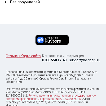
Без поручителей
Отзывы
Карта сайта
Контактная информация
8 800 550 17-40
support@beriberu.ru
Диапазон полной стоимости кредита (ПСК) составляет от 213,884% до
292,000% годовых. Процентная ставка в день от 0% до 0,8%. Сумма
займа от
1
до
50 тыс
.руб. Срок займа от 5 до 31 дня. Без залога и
обеспечения.
Общество с ограниченной ответственностью Микрокредитная компания
«Бериберу» (ООО "Бериберу МКК"). ИНН 1657270975. ОГРН
1211600072342.
Регистрационный номер записи в государственном
реестре микрофинансовых организаций 2203392009805
. Адрес:
603093, ул. Ковровская, д. 21а, кв./оф. помещ. 501, г. Нижний
Новгород