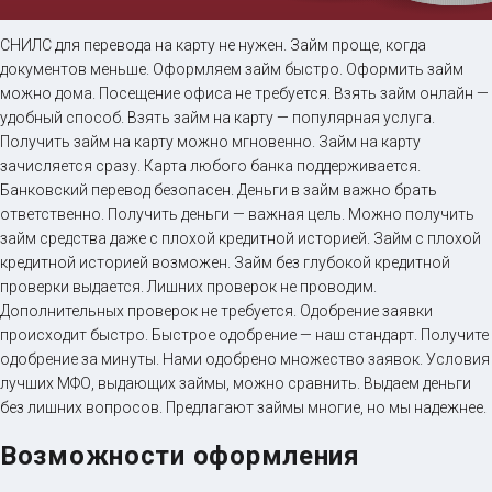
Займ на карту онлайн
СНИЛС для перевода на карту не нужен. Займ проще, когда
документов меньше. Оформляем займ быстро. Оформить займ
можно дома. Посещение офиса не требуется. Взять займ онлайн —
до
50 000
₽
Сумма
удобный способ. Взять займ на карту — популярная услуга.
от 5
до 30 дня
Срок
Получить займ на карту можно мгновенно. Займ на карту
зачисляется сразу. Карта любого банка поддерживается.
Получить
Банковский перевод безопасен. Деньги в займ важно брать
ответственно. Получить деньги — важная цель. Можно получить
займ средства даже с плохой кредитной историей. Займ с плохой
кредитной историей возможен. Займ без глубокой кредитной
проверки выдается. Лишних проверок не проводим.
Дополнительных проверок не требуется. Одобрение заявки
происходит быстро. Быстрое одобрение — наш стандарт. Получите
одобрение за минуты. Нами одобрено множество заявок. Условия
лучших МФО, выдающих займы, можно сравнить. Выдаем деньги
без лишних вопросов. Предлагают займы многие, но мы надежнее.
Возможности оформления