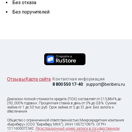
Без отказа
Без поручителей
Отзывы
Карта сайта
Контактная информация
8 800 550 17-40
support@beriberu.ru
Диапазон полной стоимости кредита (ПСК) составляет от 213,884% до
292,000% годовых. Процентная ставка в день от 0% до 0,8%. Сумма
займа от
1
до
50 тыс
.руб. Срок займа от 5 до 31 дня. Без залога и
обеспечения.
Общество с ограниченной ответственностью Микрокредитная компания
«Бериберу» (ООО "Бериберу МКК"). ИНН 1657270975. ОГРН
1211600072342.
Регистрационный номер записи в государственном