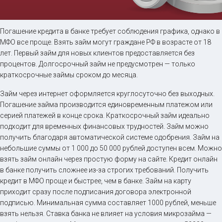
Займ на карту онлайн
Погашение кредита в банке требует соблюдения графика, однако в
МФО все проще. Взять займ могут граждане РФ в возрасте от 18
лет. Первый займ для новых клиентов предоставляется без
до
50 000
₽
Сумма
процентов. Долгосрочный займ не предусмотрен — только
от 5
до 30 дня
Срок
краткосрочные займы сроком до месяца.
Получить
Займ через интернет оформляется круглосуточно без выходных.
Погашение займа производится единовременным платежом или
серией платежей в конце срока. Краткосрочный займ идеально
подходит для временных финансовых трудностей. Займ можно
получить благодаря автоматической системе одобрения. Займ на
небольшие суммы от 1 000 до 50 000 рублей доступен всем. Можно
взять займ онлайн через простую форму на сайте. Кредит онлайн
в банке получить сложнее из-за строгих требований. Получить
кредит в МФО проще и быстрее, чем в банке. Займ на карту
приходит сразу после подписания договора электронной
подписью. Минимальная сумма составляет 1000 рублей, меньше
взять нельзя. Ставка банка не влияет на условия микрозайма —