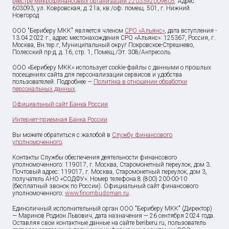
реестре микрофинансовых организаций 2203392009805
. Адрес:
603093, ул. Ковровская, д. 21а, кв./оф. помещ. 501, г. Нижний
Новгород
ООО "Бериберу МКК" является членом
СРО «Альянс»
, дата вступления -
13.04.2022 г., адрес местонахождения СРО «Альянс»: 125367, Россия, г.
Москва, Вн.тер.г, Муниципальный округ Покровское-Стрешнево,
Полесский пр-д, д. 16, стр. 1, Помещ./Эт. 308/Антресоль.
ООО «Бериберу МКК» использует cookie-файлы с данными о прошлых
посещениях сайта для персонализации сервисов и удобства
пользователей. Подробнее —
Политика в отношении обработки
персональных данных
.
Официальный сайт Банка России
Интернет-приемная Банка России
Вы можете обратиться с жалобой в
Службу финансового
уполномоченного
.
Контакты Службы обеспечения деятельности финансового
уполномоченного: 119017, г. Москва, Старомонетный переулок, дом 3.
Почтовый адрес: 119017, г. Москва, Старомонетный переулок, дом 3,
получатель АНО «СОДФУ». Номер телефона:8 (800) 200-00-10
(бесплатный звонок по России). Официальный сайт финансового
уполномоченного:
www.finombudsman.ru
.
Единоличный исполнительный орган ООО "Бериберу МКК" (Директор)
— Маринов Родион Львович, дата назначения — 26 сентября 2024 года.
Оставляя свои контактные данные на сайте beriberu.ru, пользователь