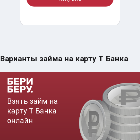
Варианты займа на карту Т Банка
Срочный займ за 15 минут
до
50 000
₽
Сумма
от 5
до 30 дня
Срок
Получить