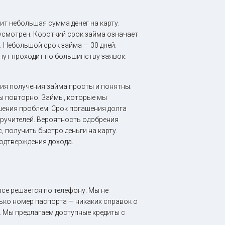
т небольшая сумма денег на карту.
дусмотрен. Короткий срок займа означает
. Небольшой срок займа — 30 дней.
инут проходит по большинству заявок.
вия получения займа просты и понятны.
ы повторно. Займы, которые мы
шения проблем. Срок погашения долга
оручителей. Вероятность одобрения
 получить быстро деньги на карту.
одтверждения дохода.
все решается по телефону. Мы не
ко номер паспорта — никаких справок о
. Мы предлагаем доступные кредиты с