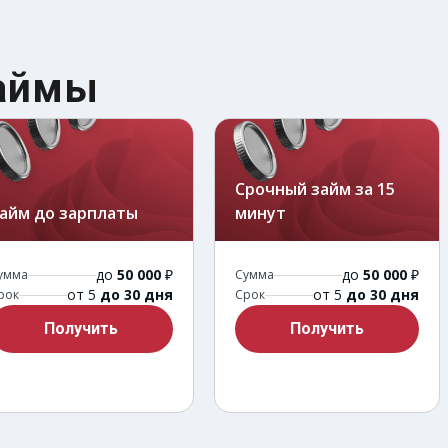
займы
Срочный займ за 15
айм до зарплаты
минут
до
50 000
₽
до
50 000
₽
умма
Сумма
от 5
до 30 дня
от 5
до 30 дня
рок
Срок
Получить
Получить