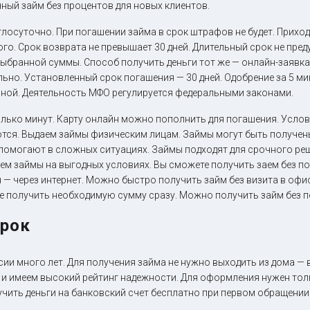
ный займ без процентов для новых клиентов.
осуточно. При погашении займа в срок штрафов не будет. Приходи
го. Срок возврата не превышает 30 дней. Длительный срок не пре
выбранной суммы. Способ получить деньги тот же — онлайн-заявка
льно. Установленный срок погашения — 30 дней. Одобрение за 5 м
ной. Деятельность МФО регулируется федеральными законами.
олько минут. Карту онлайн можно пополнить для погашения. Усло
тся. Выдаем займы физическим лицам. Займы могут быть получен
 помогают в сложных ситуациях. Займы подходят для срочного ре
ем займы на выгодных условиях. Вы сможете получить заем без п
— через интернет. Можно быстро получить займ без визита в офис,
те получить необходимую сумму сразу. Можно получить займ без п
срок
сии много лет. Для получения займа не нужно выходить из дома — 
и имеем высокий рейтинг надежности. Для оформления нужен толь
учить деньги на банковский счет бесплатно при первом обращении