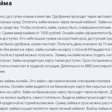
айма
пресс доступен новым клиентам. Одобрение проходит через автома
тложных нужд. Оплатить займ можно через личный кабинет. Займ но
ны средства. Чтобы получить займ, нужно быть совершеннолетним.
. Сумма микрозайма от 1000 рублей. Онлайн-займ оформляется бы
ии доступен. Это небольшая сумма на короткий срок, доступная с
а была одобрена, нужен паспорт. Получить деньги можно за 15 ми
н без визита в офис, займ онлайн на карту с плохой КИ выдаются.
итной историей можно получить. Заявку на займ можно подать онл
опасен. Займ на кредитную карту также доступен. Срок погашения
платы помогает в трудной ситуации. Деятельность МФО регулируе
ием.
х займы онлайн. Это займ с автоматическим списанием платежа. 
рачны. Онлайн-займ выдается на банковскую карту без скрытых к
но на сайте. Займ на банковскую карту проходит через интернет. 
 срок можно выбрать самостоятельно. Выдача займа происходит п
ой кредитной историей возможен. Сумму займа и срок можно расс
зврат займа осуществляется через личный кабинет. Выбор займа з