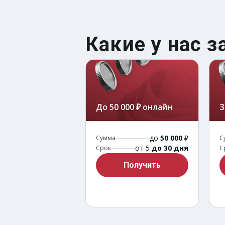
Какие у нас 
До 50 000 ₽ онлайн
З
до
50 000
₽
Сумма
С
от 5
до 30 дня
Срок
С
Получить