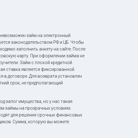
 невозможен займ на электронный
уется законодательством РФ и ЦБ. Чтобы
бходимо заполнить анкету на сайте. После
ковскую карту. При оформлении займа не
ручители. Займ с плохой кредитной
ая ставка является фиксированной.
я в договоре. Для возврата установлен
откий срок, не предполагающий
д залог имущества, но у нас такая
ем займы на прозрачных условиях.
ходят для решения срочных финансовых
щиков. Сумма, которую вы можете