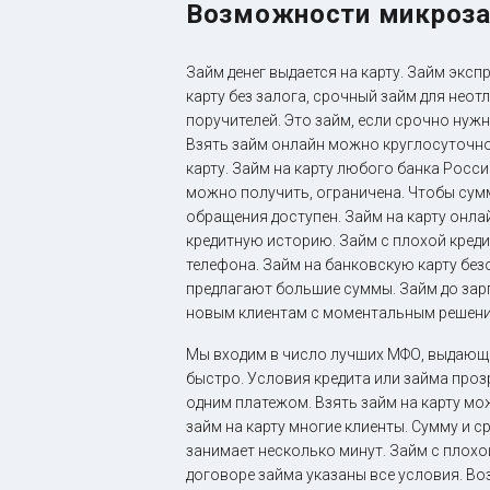
Возможности микроз
Займ денег выдается на карту. Займ экс
карту без залога, срочный займ для нео
поручителей. Это займ, если срочно нуж
Взять займ онлайн можно круглосуточно
карту. Займ на карту любого банка Росс
можно получить, ограничена. Чтобы сумм
обращения доступен. Займ на карту онлай
кредитную историю. Займ с плохой кред
телефона. Займ на банковскую карту без
предлагают большие суммы. Займ до зар
новым клиентам с моментальным решен
Мы входим в число лучших МФО, выдающи
быстро. Условия кредита или займа проз
одним платежом. Взять займ на карту мож
займ на карту многие клиенты. Сумму и
занимает несколько минут. Займ с плох
договоре займа указаны все условия. Во