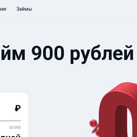
ния
Займы
йм 900 рублей
₽
50 000