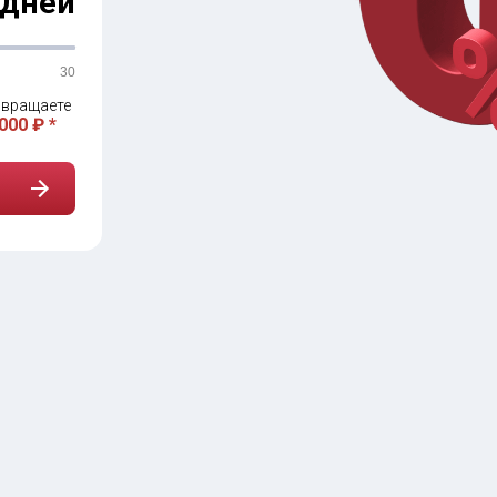
дней
30
вращаете
000 ₽ *