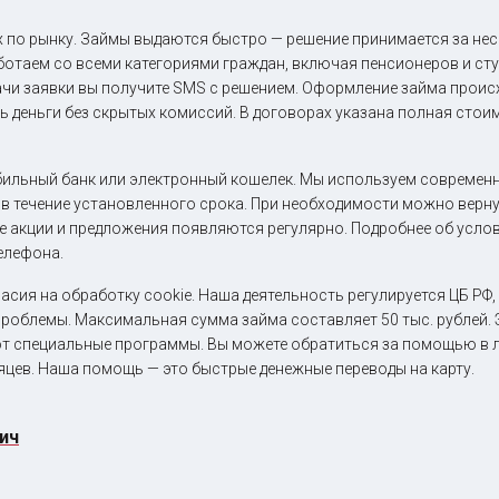
 по рынку. Займы выдаются быстро — решение принимается за неск
отаем со всеми категориями граждан, включая пенсионеров и сту
ачи заявки вы получите SMS с решением. Оформление займа происх
ь деньги без скрытых комиссий. В договорах указана полная сто
ильный банк или электронный кошелек. Мы используем современн
в течение установленного срока. При необходимости можно вернут
е акции и предложения появляются регулярно. Подробнее об услов
телефона.
асия на обработку cookie. Наша деятельность регулируется ЦБ РФ,
облемы. Максимальная сумма займа составляет 50 тыс. рублей.
ют специальные программы. Вы можете обратиться за помощью в 
яцев. Наша помощь — это быстрые денежные переводы на карту.
ич