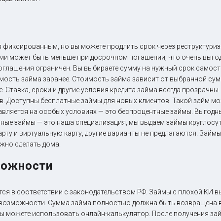
 фиксированным, но вы можете продлить срок через реструктуриз
ми может быть меньше при досрочном погашении, что очень выгод
оглашения ограничен. Вы выбираете сумму на нужный срок самост
мость займа заранее. Стоимость займа зависит от выбранной сум
. Ставка, сроки и другие условия кредита займа всегда прозрачны
ов. Доступны бесплатные займы для новых клиентов. Такой займ 
авляется на особых условиях — это беспроцентные займы. Выгодн
ные займы — это наша специализация, мы выдаем займы круглосу
арту и виртуальную карту, другие варианты не предлагаются. Займ
ожно сделать дома.
можности
я в соответствии с законодательством РФ. Займы с плохой КИ в
 возможности. Сумма займа полностью должна быть возвращена в
ы можете использовать онлайн-калькулятор. После получения зай