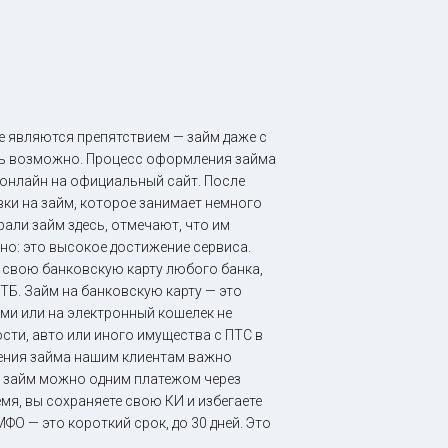
е являются препятствием — займ даже с
ть возможно. Процесс оформления займа
 онлайн на официальный сайт. После
вки на займ, которое занимает немного
рали займ здесь, отмечают, что им
но: это высокое достижение сервиса.
а свою банковскую карту любого банка,
ТБ. Займ на банковскую карту — это
ми или на электронный кошелек не
сти, авто или иного имущества с ПТС в
ения займа нашим клиентам важно
ь займ можно одним платежом через
мя, вы сохраняете свою КИ и избегаете
ФО — это короткий срок, до 30 дней. Это