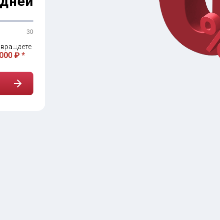
дней
30
вращаете
000 ₽ *