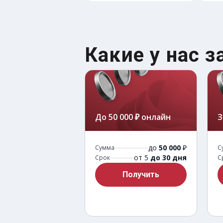
Какие у нас 
До 50 000 ₽ онлайн
З
до
50 000
₽
Сумма
С
от 5
до 30 дня
Срок
С
Получить