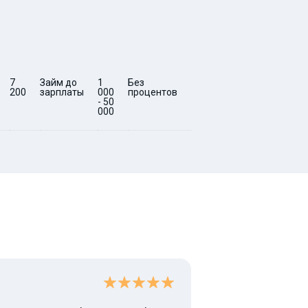
7
Займ до
1
Без
5 -
0
7
Срочный
200
зарплаты
000
процентов
30
200
займ за
- 50
15 минут
000