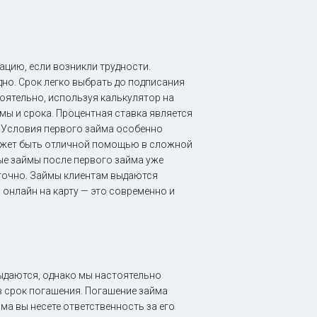
ацию, если возникли трудности.
но. Срок легко выбрать до подписания
оятельно, используя калькулятор на
мы и срока. Процентная ставка является
. Условия первого займа особенно
может быть отличной помощью в сложной
ые займы после первого займа уже
точно. Займы клиентам выдаются
ы онлайн на карту — это современно и
ыдаются, однако мы настоятельно
 срок погашения. Погашение займа
ма вы несете ответственность за его