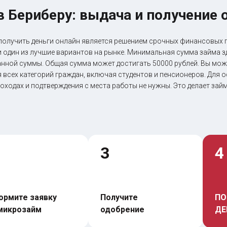
в Бериберу: выдача и получение 
олучить деньги онлайн является решением срочных финансовых п
 и один из лучшие вариантов на рынке. Минимальная сумма займа з
анной суммы. Общая сумма может достигать 50000 рублей. Вы може
ля всех категорий граждан, включая студентов и пенсионеров. Для
доходах и подтверждения с места работы не нужны. Это делает за
3
4
рмите заявку 
Получите 
ПО
микрозайм
одобрение
ДЕ