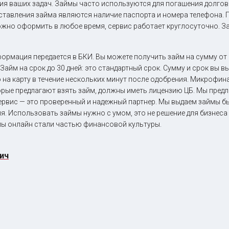
ия ваших задач. Займы часто используются для погашения долгов
ставления займа являются наличие паспорта и номера телефона. 
можно оформить в любое время, сервис работает круглосуточно. З
формация передается в БКИ. Вы можете получить займ на сумму от 1
айм на срок до 30 дней: это стандартный срок. Сумму и срок вы в
 на карту в течение нескольких минут после одобрения. Микрофи
оторые предлагают взять займ, должны иметь лицензию ЦБ. Мы пре
сервис — это проверенный и надежный партнер. Мы выдаем займы б
ия. Использовать займы нужно с умом, это не решение для бизнес
мы онлайн стали частью финансовой культуры.
ич