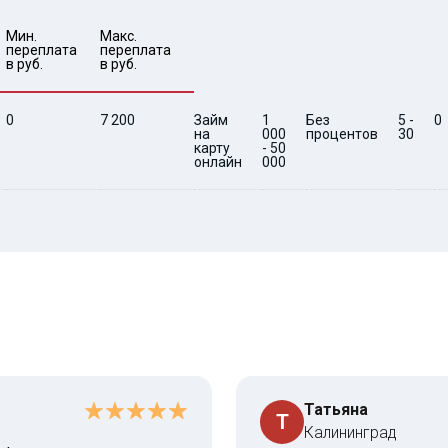
Мин. 

Макс.

переплата 
переплата 
в руб.
в руб.
0
7 200
Займ
1
Без
5 -
0
на
000
процентов
30
карту
- 50
онлайн
000
Татьяна
Т
Калининград