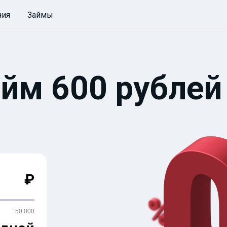
ния
Займы
йм 600 рублей
₽
50 000