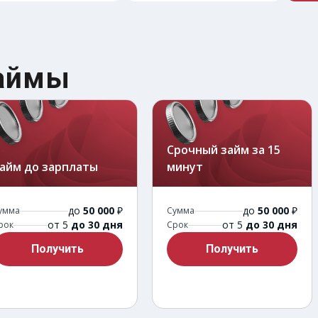
займы
Срочный займ за 15
айм до зарплаты
минут
до
50 000
₽
до
50 000
₽
умма
Сумма
от 5
до 30 дня
от 5
до 30 дня
рок
Срок
Получить
Получить