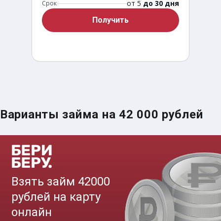
от 5
до 30 дня
Срок
Получить
Варианты займа на 42 000 рублей
Срочный займ за 15 минут
до
50 000
₽
Сумма
от 5
до 30 дня
Срок
Получить