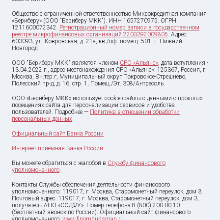
Общество с ограниченной ответственностью Микрокредитная компания
«Бериберу» (ООО "Бериберу МКК"). ИНН 1657270975. ОГРН
1211600072342.
Регистрационный номер записи в государственном
реестре микрофинансовых организаций 2203392009805
. Адрес:
603093, ул. Ковровская, д. 21а, кв./оф. помещ. 501, г. Нижний
Новгород
ООО "Бериберу МКК" является членом
СРО «Альянс»
, дата вступления -
13.04.2022 г., адрес местонахождения СРО «Альянс»: 125367, Россия, г.
Москва, Вн.тер.г, Муниципальный округ Покровское-Стрешнево,
Полесский пр-д, д. 16, стр. 1, Помещ./Эт. 308/Антресоль.
ООО «Бериберу МКК» использует cookie-файлы с данными о прошлых
посещениях сайта для персонализации сервисов и удобства
пользователей. Подробнее —
Политика в отношении обработки
персональных данных
.
Официальный сайт Банка России
Интернет-приемная Банка России
Вы можете обратиться с жалобой в
Службу финансового
уполномоченного
.
Контакты Службы обеспечения деятельности финансового
уполномоченного: 119017, г. Москва, Старомонетный переулок, дом 3.
Почтовый адрес: 119017, г. Москва, Старомонетный переулок, дом 3,
получатель АНО «СОДФУ». Номер телефона:8 (800) 200-00-10
(бесплатный звонок по России). Официальный сайт финансового
уполномоченного:
www.finombudsman.ru
.