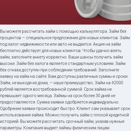
Займ на карту онлайн
Вы можете рассчитать займ с помощью калькулятора. Займ без
процентов — специальное предложение для новых клиентов. Займ
под залог недвижимости или авто не выдается. Акция на займ
до
50 000
₽
Сумма
бесплатно действует для новых клиентов. Чтобы удачно взять
от 5
до 30 дня
Срок
займ, заполните анкету корректно. Ваши шансы получить займ
высоки. Займ без залога является стандартным условием. Займ
Получить
без отказа доступен при соблюдении требований. Заполните
заявку на займ на сайте. Вам доступны различные суммы и сроки.
Займ, не выходя из дома, — наше преимущество. Займ на 42000
рублей является востребованной суммой. Срок займа не
превышает одного месяца. Займы на срок более 30 дней не
предоставляются. Сумма заявки одобряется индивидуально.
Одобрение заявки происходит быстро. Клиент сам указывает срок
использования займа. Можно получить займ с плохой кредитной
историей. Вы можете рассчитать срочный займ, указав нужные
параметры. Компания выдает займы физическим лицам.