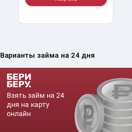
Варианты займа на 24 дня
Срочный займ за 15 минут
до
50 000
₽
Сумма
от 5
до 30 дня
Срок
Получить