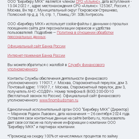
ООО "Бериберу МКК" является членом
СРО «Альянс»
, дата вступления -
13.04.2022 г., адрес местонахождения СРО «Альянс»: 125367, Россия, г.
Москва, Вн.тер.г, Муниципальный округ Покровское-Стрешнево,
Полесский пр-д, д. 16, стр. 1, Помещ./Эт. 308/Антресоль.
ООО «Бериберу МКК» использует cookie-файлы с данными о прошлых
посещениях сайта для персонализации сервисов и удобства
пользователей. Подробнее —
Политика в отношении обработки
персональных данных
.
Официальный сайт Банка России
Интернет-приемная Банка России
Вы можете обратиться с жалобой в
Службу финансового
уполномоченного
.
Контакты Службы обеспечения деятельности финансового
уполномоченного: 119017, г. Москва, Старомонетный переулок, дом 3.
Почтовый адрес: 119017, г. Москва, Старомонетный переулок, дом 3,
получатель АНО «СОДФУ». Номер телефона:8 (800) 200-00-10
(бесплатный звонок по России). Официальный сайт финансового
уполномоченного:
www.finombudsman.ru
.
Единоличный исполнительный орган ООО "Бериберу МКК" (Директор)
— Маринов Родион Львович, дата назначения — 26 сентября 2024 года.
Оставляя свои контактные данные на сайте beriberu.ru, пользователь
дает свое согласие на получение информации о компании ООО
"Бериберу МКК" и партнерах компании.
*Промокод на скидку 100% от начисляемых процентов по займу