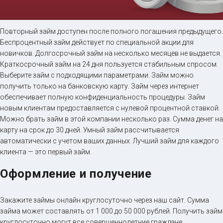
Займ на карту онлайн
Повторный займ доступен после полного погашения предыдущего.
Беспроцентный займ действует по специальной акции для
новичков. Долгосрочный займ на несколько месяцев не выдается.
до
50 000
₽
Сумма
Краткосрочный займ на 24 дня пользуется стабильным спросом.
от 5
до 30 дня
Срок
Выберите займ с подходящими параметрами. Займ можно
получить только на банковскую карту. Займ через интернет
Получить
обеспечивает полную конфиденциальность процедуры. Займ
новым клиентам предоставляется с нулевой процентной ставкой.
Можно брать займ в этой компании несколько раз. Сумма денег на
карту на срок до 30 дней. Умный займ рассчитывается
автоматически с учетом ваших данных. Лучший займ для каждого
клиента — это первый займ.
Оформление и получение
Закажите займы онлайн круглосуточно через наш сайт. Сумма
займа может составлять от 1 000 до 50 000 рублей. Получить займ
круглосуточно могут все совершеннолетние граждане.