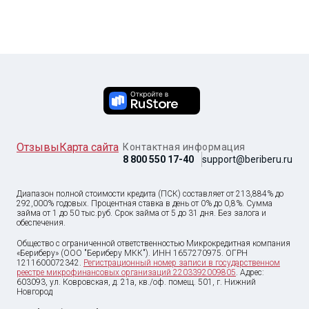
Отзывы
Карта сайта
Контактная информация
8 800 550 17-40
support@beriberu.ru
Диапазон полной стоимости кредита (ПСК) составляет от 213,884% до
292,000% годовых. Процентная ставка в день от 0% до 0,8%. Сумма
займа от
1
до
50 тыс
.руб. Срок займа от 5 до 31 дня. Без залога и
обеспечения.
Общество с ограниченной ответственностью Микрокредитная компания
«Бериберу» (ООО "Бериберу МКК"). ИНН 1657270975. ОГРН
1211600072342.
Регистрационный номер записи в государственном
реестре микрофинансовых организаций 2203392009805
. Адрес:
603093, ул. Ковровская, д. 21а, кв./оф. помещ. 501, г. Нижний
Новгород